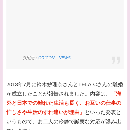
は？
【画像】早乙女友貴と
島袋寛子の離婚理由は
なに？2人は現在何し
てる？
【画像】松田賢二と辺
引用元：
ORICON NEWS
見えみりの離婚理由は
なに？子供は現在何し
てる？
2013年7月に鈴木紗理奈さんとTELA-Cさんの離婚
【画像】野呂佳代と似
が成立したことが報告されました。内容は、
「海
てる有名人３選！AKB
外と日本での離れた生活も長く、お互いの仕事の
時代痩せていた？旦那
忙しさや生活のすれ違いが理由」
といった発表と
との馴れ初めは？
いうもので、お二人の冷静で誠実な対応が滲み出
【画像】柴咲コウと似