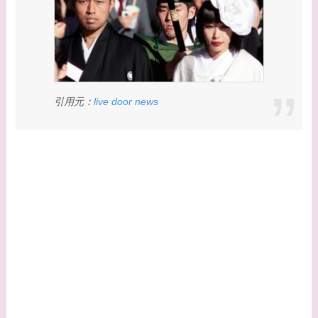
【画像】平子理沙と似
てる有名人３選！ヒア
ルロン酸で顔が変わっ
た？村井克行との関係
は？
引用元：
live door news
【画像】早乙女友貴と
島袋寛子の離婚理由は
なに？2人は現在何し
てる？
【画像】松田賢二と辺
見えみりの離婚理由は
なに？子供は現在何し
てる？
【画像】野呂佳代と似