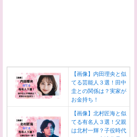
てる有名人３選！AKB
時代痩せていた？旦那
との馴れ初めは？
【画像】柴咲コウと似
てる女優３選！結婚し
て旦那がいる？北海道
のどこに住んでる？
【画像】内田理央と似
【画像】中谷美紀と似
てる芸能人３選！田中
てる女優３選！旦那や
圭との関係は？実家が
子供はいる？砂糖断ち
お金持ち！
のきっかけ・効果は？
【画像】北村匠海と似
てる有名人３選！父親
は北村一輝？子役時代