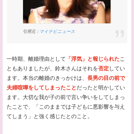
た？村井克行との関係
は？
【画像】早乙女友貴と
島袋寛子の離婚理由は
引用元：
マイナビニュース
なに？2人は現在何し
てる？
一時期、離婚理由として
「浮気」と報じられた
こ
【画像】松田賢二と辺
ともありましたが、鈴木さんはそれを
否定
してい
見えみりの離婚理由は
なに？子供は現在何し
ます。本当の離婚のきっかけは、
長男の目の前で
てる？
夫婦喧嘩をしてしまったこと
だったと明かしてい
ます。大切な我が子の前で言い争いをしてしまっ
【画像】野呂佳代と似
たことで、「このままでは子どもに悪影響を与え
てる有名人３選！AKB
てしまう」と強く感じたとのこと。
時代痩せていた？旦那
との馴れ初めは？