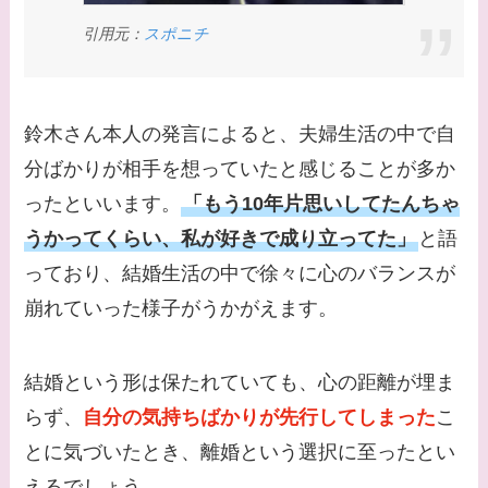
なに？子供は現在何し
引用元：
スポニチ
てる？
【画像】野呂佳代と似
てる有名人３選！AKB
鈴木さん本人の発言によると、夫婦生活の中で自
時代痩せていた？旦那
分ばかりが相手を想っていたと感じることが多か
との馴れ初めは？
ったといいます。
「もう10年片思いしてたんちゃ
【画像】柴咲コウと似
うかってくらい、私が好きで成り立ってた」
と語
てる女優３選！結婚し
っており、結婚生活の中で徐々に心のバランスが
て旦那がいる？北海道
崩れていった様子がうかがえます。
のどこに住んでる？
【画像】中谷美紀と似
結婚という形は保たれていても、心の距離が埋ま
てる女優３選！旦那や
らず、
自分の気持ちばかりが先行してしまった
こ
子供はいる？砂糖断ち
とに気づいたとき、離婚という選択に至ったとい
のきっかけ・効果は？
えるでしょう。