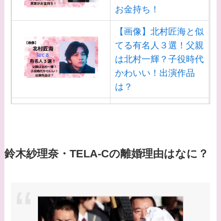
お金持ち！
【画像】北村匠海と似
てる有名人３選！父親
は北村一輝？子役時代
かわいい！出演作品
は？
【画像】白洲迅と似て
る芸能人３選！白洲次
郎との関係は？ジャニ
ーズ出身？
鈴木紗理奈・TELA-Cの離婚理由はなに？
【画像】山田裕貴の家
系図・家族構成は？嫁
西野七瀬との馴れ初め
や現在の活動は？