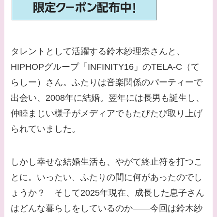
てる有名人３選！ヒア
ルロン酸で顔が変わっ
た？村井克行との関係
は？
タレントとして活躍する鈴木紗理奈さんと、
【画像】早乙女友貴と
HIPHOPグループ「INFINITY16」のTELA-C（て
島袋寛子の離婚理由は
らしー）さん。ふたりは音楽関係のパーティーで
なに？2人は現在何し
出会い、2008年に結婚。翌年には長男も誕生し、
てる？
仲睦まじい様子がメディアでもたびたび取り上げ
【画像】松田賢二と辺
られていました。
見えみりの離婚理由は
なに？子供は現在何し
しかし幸せな結婚生活も、やがて終止符を打つこ
てる？
とに。いったい、ふたりの間に何があったのでし
【画像】野呂佳代と似
ょうか？ そして2025年現在、成長した息子さん
てる有名人３選！AKB
はどんな暮らしをしているのか——今回は鈴木紗
時代痩せていた？旦那