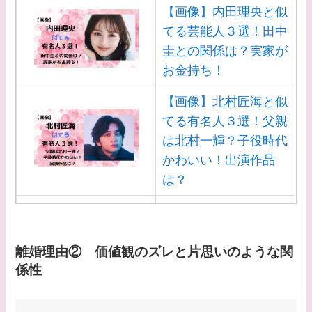
【画像】内田理央と似
てる芸能人３選！田中
圭との関係は？実家が
お金持ち！
【画像】北村匠海と似
てる有名人３選！父親
は北村一輝？子役時代
かわいい！出演作品
は？
【画像】白洲迅と似て
る芸能人３選！白洲次
郎との関係は？ジャニ
離婚理由② 価値観のズレと片思いのような関
ーズ出身？
係性
【画像】山田裕貴の家