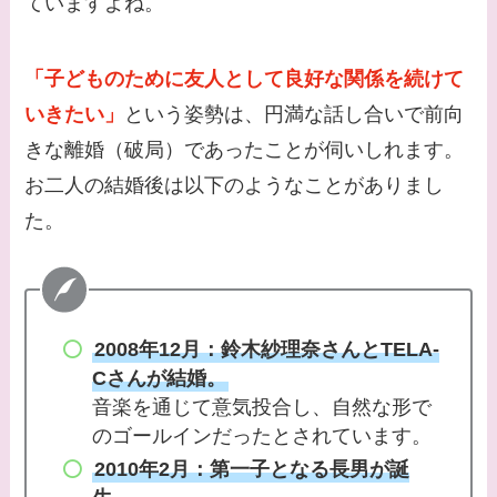
ていますよね。
てる女優３選！結婚し
て旦那がいる？北海道
のどこに住んでる？
「子どものために友人として良好な関係を続けて
いきたい」
という姿勢は、円満な話し合いで前向
【画像】中谷美紀と似
きな離婚（破局）であったことが伺いしれます。
てる女優３選！旦那や
お二人の結婚後は以下のようなことがありまし
子供はいる？砂糖断ち
た。
のきっかけ・効果は？
2008年12月：鈴木紗理奈さんとTELA-
Cさんが結婚。
音楽を通じて意気投合し、自然な形で
のゴールインだったとされています。
2010年2月：第一子となる長男が誕