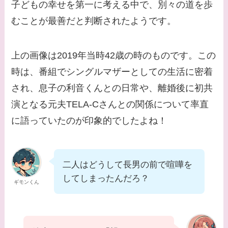
子どもの幸せを第一に考える中で、別々の道を歩
【画像】柴咲コウと似
むことが最善だと判断されたようです。
てる女優３選！結婚し
て旦那がいる？北海道
のどこに住んでる？
上の画像は2019年当時42歳の時のものです。この
時は、番組でシングルマザーとしての生活に密着
【画像】中谷美紀と似
てる女優３選！旦那や
され、息子の利音くんとの日常や、離婚後に初共
子供はいる？砂糖断ち
演となる元夫TELA-Cさんとの関係について率直
のきっかけ・効果は？
に語っていたのが印象的でしたよね！
二人はどうして長男の前で喧嘩を
してしまったんだろ？
ギモンくん