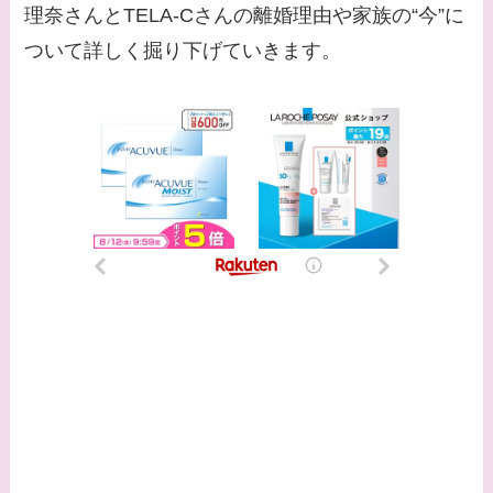
理奈さんとTELA-Cさんの離婚理由や家族の“今”に
との馴れ初めは？
ついて詳しく掘り下げていきます。
【画像】柴咲コウと似
てる女優３選！結婚し
て旦那がいる？北海道
のどこに住んでる？
【画像】中谷美紀と似
てる女優３選！旦那や
子供はいる？砂糖断ち
のきっかけ・効果は？