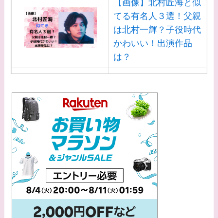
【画像】北村匠海と似
てる有名人３選！父親
は北村一輝？子役時代
かわいい！出演作品
は？
【画像】白洲迅と似て
る芸能人３選！白洲次
郎との関係は？ジャニ
ーズ出身？
【画像】山田裕貴の家
系図・家族構成は？嫁
西野七瀬との馴れ初め
や現在の活動は？
【画像】平子理沙と似