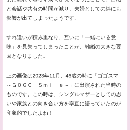
てる？
と会話や共有の時間が減り、夫婦としての絆にも
影響が出てしまったようです。
【画像】野呂佳代と似
てる有名人３選！AKB
時代痩せていた？旦那
すれ違いが積み重なり、互いに「一緒にいる意
との馴れ初めは？
味」を見失ってしまったことが、離婚の大きな要
因となりました。
【画像】柴咲コウと似
てる女優３選！結婚し
て旦那がいる？北海道
上の画像は2023年11月、46歳の時に「ゴゴスマ
のどこに住んでる？
～ＧＯＧＯ Ｓｍｉｌｅ～」に出演された当時の
ものです。この時は、シングルマザーとしての思
【画像】中谷美紀と似
てる女優３選！旦那や
いや家族との向き合い方を率直に語っていたのが
子供はいる？砂糖断ち
印象的でしたよね！
のきっかけ・効果は？