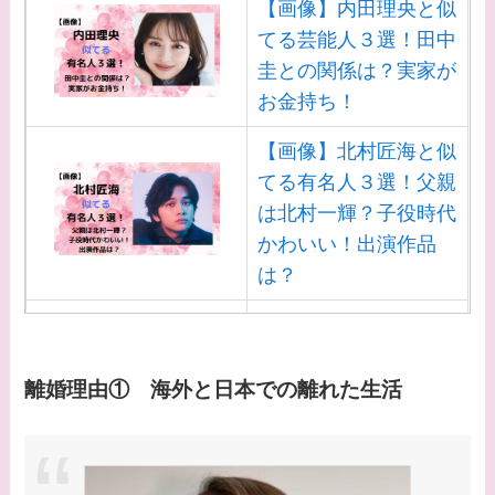
【画像】内田理央と似
なに？子供は現在何し
てる芸能人３選！田中
てる？
圭との関係は？実家が
お金持ち！
【画像】野呂佳代と似
てる有名人３選！AKB
【画像】北村匠海と似
時代痩せていた？旦那
てる有名人３選！父親
との馴れ初めは？
は北村一輝？子役時代
かわいい！出演作品
【画像】柴咲コウと似
は？
てる女優３選！結婚し
て旦那がいる？北海道
【画像】白洲迅と似て
のどこに住んでる？
る芸能人３選！白洲次
郎との関係は？ジャニ
【画像】中谷美紀と似
離婚理由① 海外と日本での離れた生活
ーズ出身？
てる女優３選！旦那や
子供はいる？砂糖断ち
【画像】山田裕貴の家
のきっかけ・効果は？