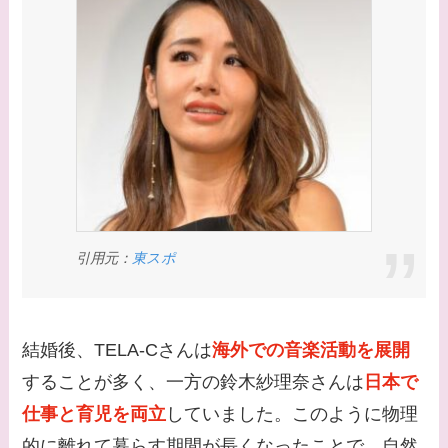
系図・家族構成は？嫁
西野七瀬との馴れ初め
や現在の活動は？
【画像】平子理沙と似
てる有名人３選！ヒア
ルロン酸で顔が変わっ
た？村井克行との関係
は？
引用元：
東スポ
【画像】早乙女友貴と
島袋寛子の離婚理由は
なに？2人は現在何し
てる？
結婚後、TELA-Cさんは
海外での音楽活動を展開
することが多く、一方の鈴木紗理奈さんは
日本で
【画像】松田賢二と辺
仕事と育児を両立
していました。このように物理
見えみりの離婚理由は
なに？子供は現在何し
的に離れて暮らす期間が長くなったことで、自然