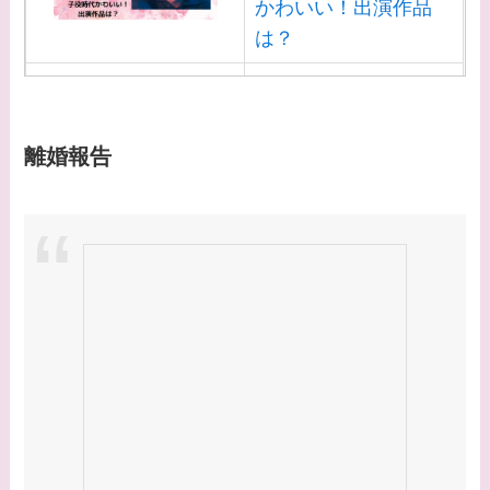
かわいい！出演作品
は？
【画像】白洲迅と似て
る芸能人３選！白洲次
郎との関係は？ジャニ
離婚報告
ーズ出身？
【画像】山田裕貴の家
系図・家族構成は？嫁
西野七瀬との馴れ初め
や現在の活動は？
【画像】平子理沙と似
てる有名人３選！ヒア
ルロン酸で顔が変わっ
た？村井克行との関係