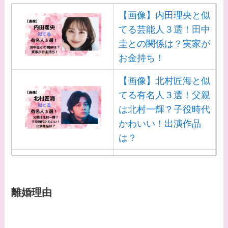
【画像】内田理央と似
てる芸能人３選！田中
圭との関係は？実家が
お金持ち！
【画像】北村匠海と似
てる有名人３選！父親
は北村一輝？子役時代
かわいい！出演作品
は？
【画像】白洲迅と似て
る芸能人３選！白洲次
郎との関係は？ジャニ
離婚理由
ーズ出身？
【画像】山田裕貴の家