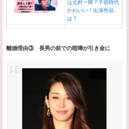
は北村一輝？子役時代
かわいい！出演作品
は？
【画像】白洲迅と似て
る芸能人３選！白洲次
郎との関係は？ジャニ
離婚理由③ 長男の前での喧嘩が引き金に
ーズ出身？
【画像】山田裕貴の家
系図・家族構成は？嫁
西野七瀬との馴れ初め
や現在の活動は？
【画像】平子理沙と似
てる有名人３選！ヒア
ルロン酸で顔が変わっ