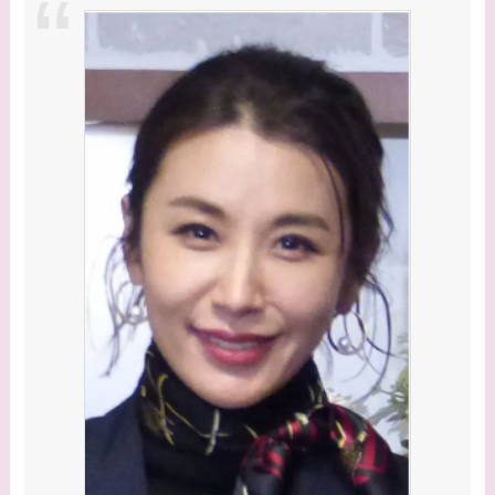
系図・家族構成は？嫁
西野七瀬との馴れ初め
や現在の活動は？
【画像】平子理沙と似
てる有名人３選！ヒア
ルロン酸で顔が変わっ
た？村井克行との関係
は？
【画像】早乙女友貴と
島袋寛子の離婚理由は
なに？2人は現在何し
てる？
【画像】松田賢二と辺
見えみりの離婚理由は