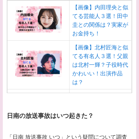
【画像】内田理央と似
てる芸能人３選！田中
圭との関係は？実家が
お金持ち！
【画像】北村匠海と似
てる有名人３選！父親
は北村一輝？子役時代
かわいい！出演作品
は？
【画像】白洲迅と似て
る芸能人３選！白洲次
郎との関係は？ジャニ
日南の放送事故はいつ起きた？
ーズ出身？
【画像】山田裕貴の家
「日南 放送事故 いつ」という疑問について調査