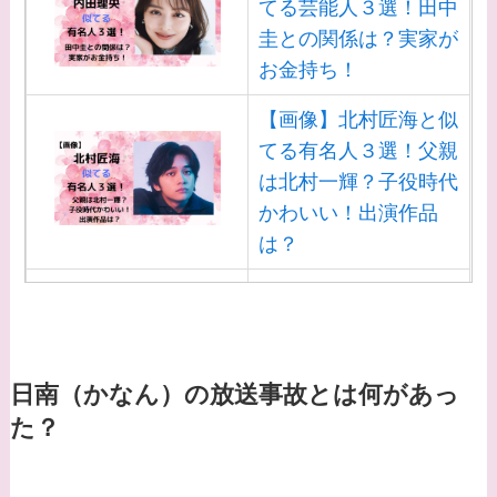
てる芸能人３選！田中
圭との関係は？実家が
お金持ち！
【画像】北村匠海と似
てる有名人３選！父親
は北村一輝？子役時代
かわいい！出演作品
は？
【画像】白洲迅と似て
る芸能人３選！白洲次
郎との関係は？ジャニ
ーズ出身？
日南（かなん）の放送事故とは何があっ
た？
【画像】山田裕貴の家
系図・家族構成は？嫁