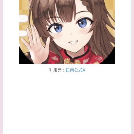
【画像】早乙女友貴と
島袋寛子の離婚理由は
なに？2人は現在何し
てる？
【画像】松田賢二と辺
見えみりの離婚理由は
なに？子供は現在何し
てる？
引用元：
日南公式X
【画像】野呂佳代と似
てる有名人３選！AKB
時代痩せていた？旦那
との馴れ初めは？
【画像】柴咲コウと似
てる女優３選！結婚し