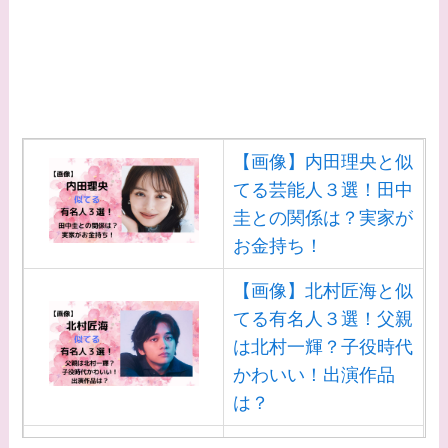
てる女優３選！旦那や
子供はいる？砂糖断ち
のきっかけ・効果は？
【画像】内田理央と似
てる芸能人３選！田中
圭との関係は？実家が
お金持ち！
【画像】北村匠海と似
てる有名人３選！父親
は北村一輝？子役時代
かわいい！出演作品
は？