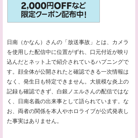
【画像】平子理沙と似
てる有名人３選！ヒア
ルロン酸で顔が変わっ
た？村井克行との関係
は？
日南（かなん）さんの「放送事故」とは、カメラ
【画像】早乙女友貴と
を使用した配信中に位置がずれ、口元付近が映り
島袋寛子の離婚理由は
込んだとネット上で紹介されているハプニングで
なに？2人は現在何し
す。顔全体が公開されたと確認できる一次情報は
てる？
なく、発生日も特定できません。大規模な炎上の
【画像】松田賢二と辺
記録も確認できず、白銀ノエルさんの配信ではな
見えみりの離婚理由は
く、日南名義の出来事として語られています。な
なに？子供は現在何し
お、両者の関係を本人やホロライブが公式発表し
てる？
た事実はありません。
【画像】野呂佳代と似
てる有名人３選！AKB