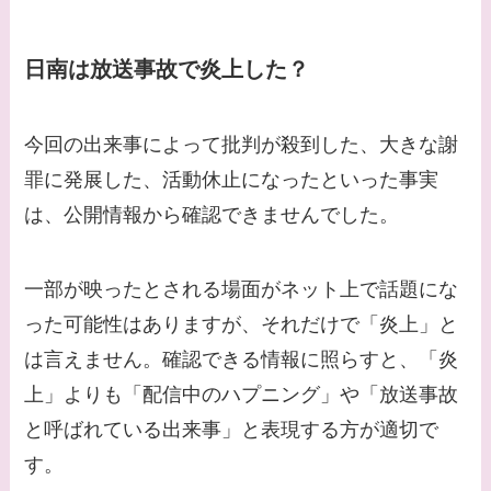
【画像】白洲迅と似て
る芸能人３選！白洲次
郎との関係は？ジャニ
日南は放送事故で炎上した？
ーズ出身？
【画像】山田裕貴の家
今回の出来事によって批判が殺到した、大きな謝
系図・家族構成は？嫁
罪に発展した、活動休止になったといった事実
西野七瀬との馴れ初め
は、公開情報から確認できませんでした。
や現在の活動は？
【画像】平子理沙と似
一部が映ったとされる場面がネット上で話題にな
てる有名人３選！ヒア
った可能性はありますが、それだけで「炎上」と
ルロン酸で顔が変わっ
は言えません。確認できる情報に照らすと、「炎
た？村井克行との関係
上」よりも「配信中のハプニング」や「放送事故
は？
と呼ばれている出来事」と表現する方が適切で
【画像】早乙女友貴と
す。
島袋寛子の離婚理由は