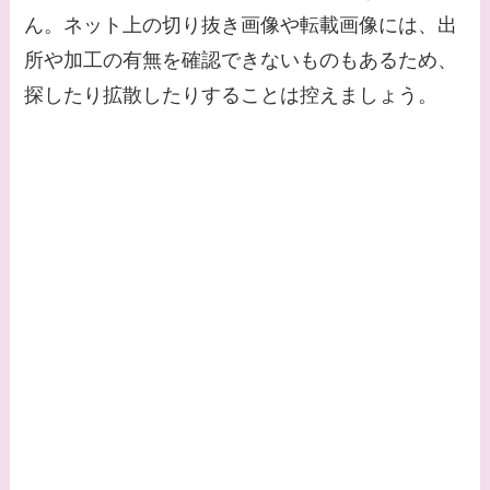
ん。ネット上の切り抜き画像や転載画像には、出
【画像】松田賢二と辺
所や加工の有無を確認できないものもあるため、
見えみりの離婚理由は
探したり拡散したりすることは控えましょう。
なに？子供は現在何し
てる？
【画像】野呂佳代と似
てる有名人３選！AKB
時代痩せていた？旦那
との馴れ初めは？
【画像】柴咲コウと似
てる女優３選！結婚し
て旦那がいる？北海道
のどこに住んでる？
【画像】中谷美紀と似