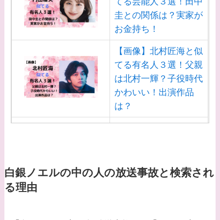
てる芸能人３選！田中
圭との関係は？実家が
お金持ち！
【画像】北村匠海と似
てる有名人３選！父親
は北村一輝？子役時代
かわいい！出演作品
は？
【画像】白洲迅と似て
る芸能人３選！白洲次
郎との関係は？ジャニ
ーズ出身？
白銀ノエルの中の人の放送事故と検索され
る理由
【画像】山田裕貴の家
系図・家族構成は？嫁
西野七瀬との馴れ初め