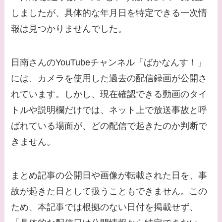
系図・家族構成は？嫁
しましたが、具体的な年月日を特定できる一次情
西野七瀬との馴れ初め
報は見つかりませんでした。
や現在の活動は？
【画像】平子理沙と似
日南さんのYouTubeチャンネル「ばかなんす！」
てる有名人３選！ヒア
には、カメラを使用した過去の配信録画が公開さ
ルロン酸で顔が変わっ
れています。しかし、現在確認できる動画のタイ
た？村井克行との関係
トルや説明欄だけでは、ネット上で放送事故と呼
は？
ばれている場面が、どの配信で起きたのか判断で
【画像】早乙女友貴と
きません。
島袋寛子の離婚理由は
なに？2人は現在何し
まとめ記事の公開日や画像が転載された日を、事
てる？
故が起きた日として扱うこともできません。この
【画像】松田賢二と辺
ため、本記事では根拠のない日付を掲載せず、
見えみりの離婚理由は