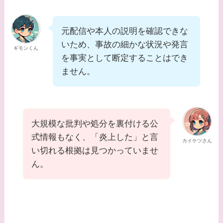
なに？2人は現在何し
てる？
元配信や本人の説明を確認できな
いため、事故の細かな状況や発言
【画像】松田賢二と辺
ギモンくん
を事実として断定することはでき
見えみりの離婚理由は
ません。
なに？子供は現在何し
てる？
【画像】野呂佳代と似
大規模な批判や処分を裏付ける公
てる有名人３選！AKB
式情報もなく、「炎上した」と言
時代痩せていた？旦那
カイケツさん
い切れる根拠は見つかっていませ
との馴れ初めは？
ん。
【画像】柴咲コウと似
てる女優３選！結婚し
て旦那がいる？北海道
のどこに住んでる？