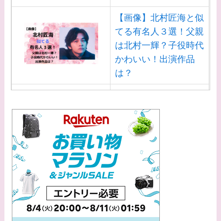
【画像】北村匠海と似
てる有名人３選！父親
は北村一輝？子役時代
かわいい！出演作品
は？
【画像】白洲迅と似て
る芸能人３選！白洲次
郎との関係は？ジャニ
ーズ出身？
【画像】山田裕貴の家
系図・家族構成は？嫁
西野七瀬との馴れ初め
や現在の活動は？