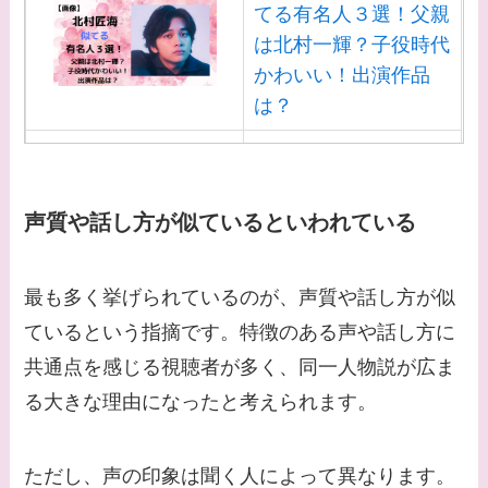
てる有名人３選！父親
は北村一輝？子役時代
かわいい！出演作品
は？
【画像】白洲迅と似て
る芸能人３選！白洲次
郎との関係は？ジャニ
声質や話し方が似ているといわれている
ーズ出身？
【画像】山田裕貴の家
最も多く挙げられているのが、声質や話し方が似
系図・家族構成は？嫁
ているという指摘です。特徴のある声や話し方に
西野七瀬との馴れ初め
共通点を感じる視聴者が多く、同一人物説が広ま
や現在の活動は？
る大きな理由になったと考えられます。
【画像】平子理沙と似
てる有名人３選！ヒア
ただし、声の印象は聞く人によって異なります。