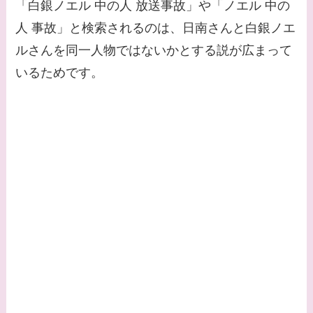
「白銀ノエル 中の人 放送事故」や「ノエル 中の
や現在の活動は？
人 事故」と検索されるのは、日南さんと白銀ノエ
【画像】平子理沙と似
ルさんを同一人物ではないかとする説が広まって
てる有名人３選！ヒア
いるためです。
ルロン酸で顔が変わっ
た？村井克行との関係
は？
【画像】早乙女友貴と
島袋寛子の離婚理由は
なに？2人は現在何し
てる？
【画像】松田賢二と辺
見えみりの離婚理由は
なに？子供は現在何し
てる？