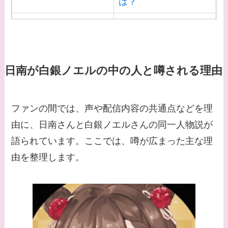
は？
【画像】白洲迅と似て
る芸能人３選！白洲次
郎との関係は？ジャニ
ーズ出身？
日南が白銀ノエルの中の人と噂される理由
【画像】山田裕貴の家
系図・家族構成は？嫁
ファンの間では、声や配信内容の共通点などを理
西野七瀬との馴れ初め
由に、日南さんと白銀ノエルさんの同一人物説が
や現在の活動は？
語られています。ここでは、噂が広まった主な理
【画像】平子理沙と似
由を整理します。
てる有名人３選！ヒア
ルロン酸で顔が変わっ
た？村井克行との関係
は？