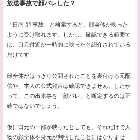
郎との関係は？ジャニ
放送事故で顔バレした？
ーズ出身？
【画像】山田裕貴の家
「日南 顔 事故」と検索すると、顔全体が映った
系図・家族構成は？嫁
ように受け取れます。しかし、確認できる範囲で
西野七瀬との馴れ初め
は、口元付近が一時的に映ったと紹介されている
や現在の活動は？
だけです。
【画像】平子理沙と似
てる有名人３選！ヒア
顔全体がはっきり公開されたことを裏付ける元配
ルロン酸で顔が変わっ
信や、本人の公式発言は確認できません。したが
た？村井克行との関係
って、この出来事を「顔バレ」と断定するのは正
は？
確ではないでしょう。
【画像】早乙女友貴と
島袋寛子の離婚理由は
仮に口元の一部が映ったとしても、それだけで人
なに？2人は現在何し
物の顔全体や身元が判明したことにはなりませ
てる？