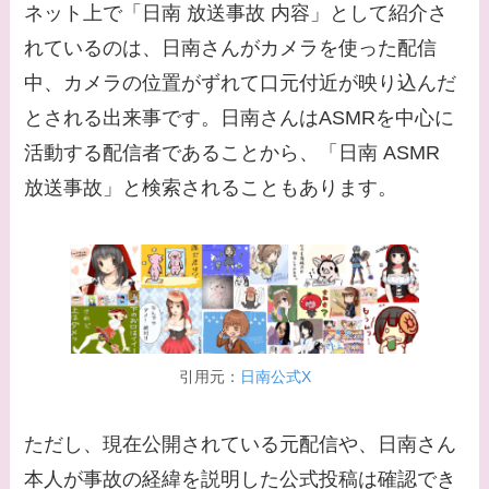
西野七瀬との馴れ初め
ネット上で「日南 放送事故 内容」として紹介さ
や現在の活動は？
れているのは、日南さんがカメラを使った配信
【画像】平子理沙と似
中、カメラの位置がずれて口元付近が映り込んだ
てる有名人３選！ヒア
とされる出来事です。日南さんはASMRを中心に
ルロン酸で顔が変わっ
活動する配信者であることから、「日南 ASMR
た？村井克行との関係
放送事故」と検索されることもあります。
は？
【画像】早乙女友貴と
島袋寛子の離婚理由は
なに？2人は現在何し
てる？
引用元：
日南公式X
【画像】松田賢二と辺
見えみりの離婚理由は
ただし、現在公開されている元配信や、日南さん
なに？子供は現在何し
本人が事故の経緯を説明した公式投稿は確認でき
てる？