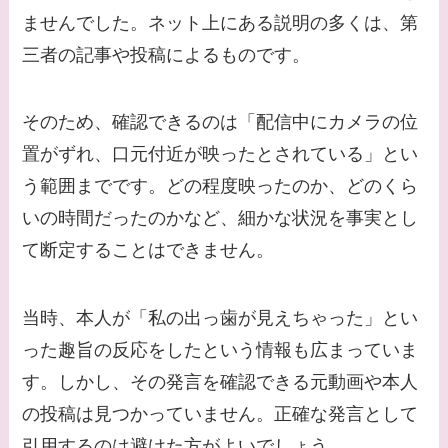
ませんでした。ネット上にある説明の多くは、第
【画像】野呂佳代と似
三者の記事や投稿によるものです。
てる有名人３選！AKB
時代痩せていた？旦那
そのため、確認できるのは「配信中にカメラの位
との馴れ初めは？
置がずれ、口元付近が映ったとされている」とい
【画像】柴咲コウと似
う範囲までです。どの程度映ったのか、どのくら
てる女優３選！結婚し
いの時間だったのかなど、細かな状況を事実とし
て旦那がいる？北海道
て断定することはできません。
のどこに住んでる？
【画像】中谷美紀と似
当時、本人が「私の出っ歯が見えちゃった」とい
てる女優３選！旦那や
った趣旨の反応をしたという情報も広まっていま
子供はいる？砂糖断ち
す。しかし、その発言を確認できる元動画や本人
のきっかけ・効果は？
の投稿は見つかっていません。正確な発言として
引用するのは避けた方がよいでしょう。