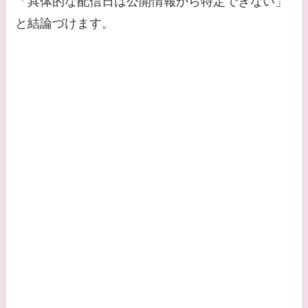
「具体的な配信日は公開情報から特定できない」
なに？子供は現在何し
と結論づけます。
てる？
【画像】野呂佳代と似
てる有名人３選！AKB
時代痩せていた？旦那
との馴れ初めは？
【画像】柴咲コウと似
てる女優３選！結婚し
て旦那がいる？北海道
のどこに住んでる？
【画像】中谷美紀と似
てる女優３選！旦那や
子供はいる？砂糖断ち
のきっかけ・効果は？