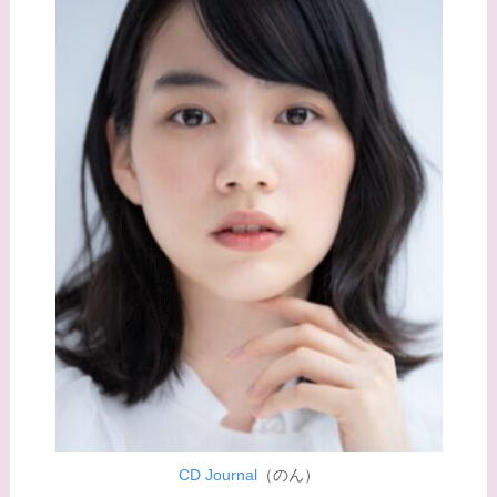
てる？
【画像】野呂佳代と似
てる有名人３選！AKB
時代痩せていた？旦那
との馴れ初めは？
【画像】柴咲コウと似
てる女優３選！結婚し
て旦那がいる？北海道
のどこに住んでる？
【画像】中谷美紀と似
てる女優３選！旦那や
子供はいる？砂糖断ち
のきっかけ・効果は？
CD Journal
（のん）