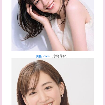
てる有名人３選！ヒア
ルロン酸で顔が変わっ
た？村井克行との関係
は？
【画像】早乙女友貴と
島袋寛子の離婚理由は
なに？2人は現在何し
てる？
美的.com
（永野芽郁）
【画像】松田賢二と辺
見えみりの離婚理由は
なに？子供は現在何し
てる？
【画像】野呂佳代と似
てる有名人３選！AKB