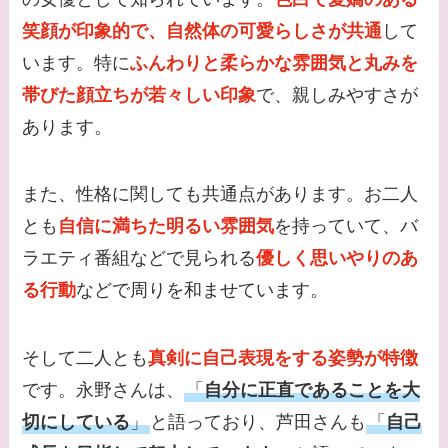
笑顔が印象的で、自然体の可愛らしさが共通
して
います。特に
ふんわりと柔らかな雰囲気と丸みを
帯びた顔立ちが若々しい印象
で、親しみやすさが
あります。
また、性格に関しても共通点があります。お二人
とも
自信に満ちた明るい雰囲気
を持っていて、バ
ラエティ番組などで見られる
優しく思いやりのあ
る行動
などで周りを和ませています。
そして二人とも
真剣に自己表現をする姿勢が特徴
です。永野さんは、
「
自分に正直であることを大
切にしている
」
と語っており、芦田さんも
「
自己