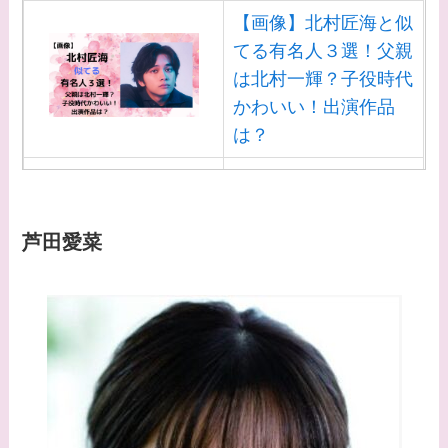
【画像】北村匠海と似
てる有名人３選！父親
は北村一輝？子役時代
かわいい！出演作品
は？
【画像】白洲迅と似て
る芸能人３選！白洲次
郎との関係は？ジャニ
芦田愛菜
ーズ出身？
【画像】山田裕貴の家
系図・家族構成は？嫁
西野七瀬との馴れ初め
や現在の活動は？
【画像】平子理沙と似