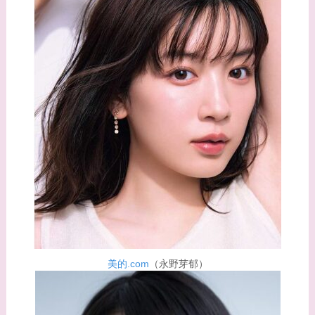
西野七瀬との馴れ初め
や現在の活動は？
【画像】平子理沙と似
てる有名人３選！ヒア
ルロン酸で顔が変わっ
た？村井克行との関係
は？
【画像】早乙女友貴と
島袋寛子の離婚理由は
なに？2人は現在何し
てる？
美的.com
（永野芽郁）
【画像】松田賢二と辺
見えみりの離婚理由は
なに？子供は現在何し