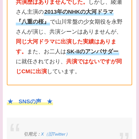
共演歴はありませんでした。
しかし、綾瀬
さん主演の
2013年のNHKの大河ドラマ
『八重の桜』
で山川常盤の少女期役を永野
さんが演じ、共演シーンはありませんが、
同じ大河ドラマに出演した実績はありま
す。
また、お二人は
SK-IIのアンバサダー
に就任されており、
共演ではないですが同
じCMに出演
しています。
★ SNSの声 ★
引用元：
X（旧Twitter）