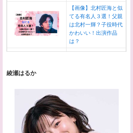
【画像】北村匠海と似
てる有名人３選！父親
は北村一輝？子役時代
かわいい！出演作品
は？
【画像】白洲迅と似て
る芸能人３選！白洲次
郎との関係は？ジャニ
綾瀬はるか
ーズ出身？
【画像】山田裕貴の家
系図・家族構成は？嫁
西野七瀬との馴れ初め
や現在の活動は？
【画像】平子理沙と似