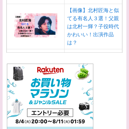
【画像】北村匠海と似
てる有名人３選！父親
は北村一輝？子役時代
かわいい！出演作品
は？
【画像】白洲迅と似て
る芸能人３選！白洲次
郎との関係は？ジャニ
ーズ出身？
【画像】山田裕貴の家
系図・家族構成は？嫁
西野七瀬との馴れ初め
や現在の活動は？