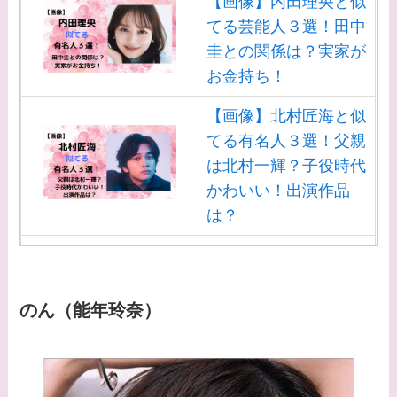
【画像】内田理央と似
てる？
てる芸能人３選！田中
【画像】野呂佳代と似
圭との関係は？実家が
てる有名人３選！AKB
お金持ち！
時代痩せていた？旦那
【画像】北村匠海と似
との馴れ初めは？
てる有名人３選！父親
【画像】柴咲コウと似
は北村一輝？子役時代
てる女優３選！結婚し
かわいい！出演作品
て旦那がいる？北海道
は？
のどこに住んでる？
【画像】白洲迅と似て
【画像】中谷美紀と似
る芸能人３選！白洲次
てる女優３選！旦那や
郎との関係は？ジャニ
のん（能年玲奈）
子供はいる？砂糖断ち
ーズ出身？
のきっかけ・効果は？
【画像】山田裕貴の家
系図・家族構成は？嫁