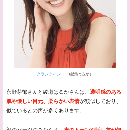
時代痩せていた？旦那
との馴れ初めは？
【画像】柴咲コウと似
てる女優３選！結婚し
て旦那がいる？北海道
のどこに住んでる？
【画像】中谷美紀と似
てる女優３選！旦那や
クランクイン！
（綾瀬はるか）
子供はいる？砂糖断ち
のきっかけ・効果は？
永野芽郁さんと綾瀬はるかさんは、
透明感のある
肌や優しい目元、柔らかい表情
が類似しており、
似ているとの声が多くあります。