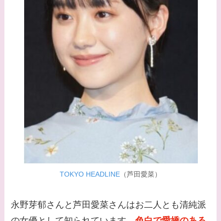
時代痩せていた？旦那
との馴れ初めは？
【画像】柴咲コウと似
てる女優３選！結婚し
て旦那がいる？北海道
のどこに住んでる？
【画像】中谷美紀と似
てる女優３選！旦那や
子供はいる？砂糖断ち
のきっかけ・効果は？
TOKYO HEADLINE
（芦田愛菜）
永野芽郁さんと芦田愛菜さんはお二人とも清純派
の女優として知られています。
色白で愛嬌のある