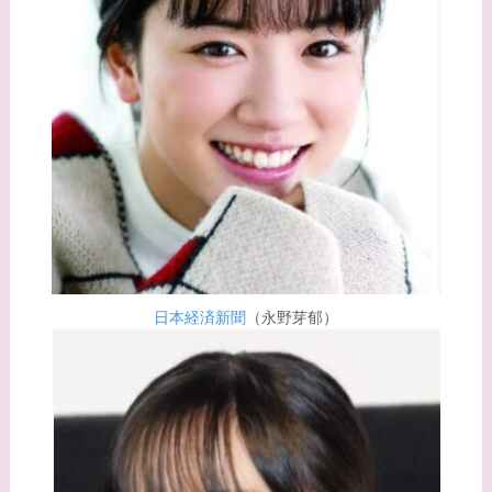
てる有名人３選！ヒア
ルロン酸で顔が変わっ
た？村井克行との関係
は？
【画像】早乙女友貴と
島袋寛子の離婚理由は
なに？2人は現在何し
てる？
【画像】松田賢二と辺
日本経済新聞
（永野芽郁）
見えみりの離婚理由は
なに？子供は現在何し
てる？
【画像】野呂佳代と似
てる有名人３選！AKB