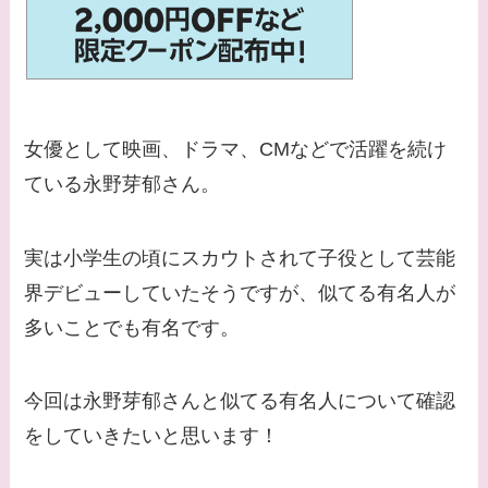
【画像】平子理沙と似
てる有名人３選！ヒア
ルロン酸で顔が変わっ
た？村井克行との関係
は？
女優として映画、ドラマ、CMなどで活躍を続け
【画像】早乙女友貴と
ている永野芽郁さん。
島袋寛子の離婚理由は
なに？2人は現在何し
実は小学生の頃にスカウトされて子役として芸能
てる？
界デビューしていたそうですが、似てる有名人が
【画像】松田賢二と辺
多いことでも有名です。
見えみりの離婚理由は
なに？子供は現在何し
今回は永野芽郁さんと似てる有名人について確認
てる？
をしていきたいと思います！
【画像】野呂佳代と似
てる有名人３選！AKB