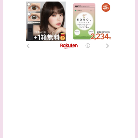
時代痩せていた？旦那
との馴れ初めは？
【画像】柴咲コウと似
てる女優３選！結婚し
て旦那がいる？北海道
のどこに住んでる？
【画像】中谷美紀と似
てる女優３選！旦那や
子供はいる？砂糖断ち
のきっかけ・効果は？