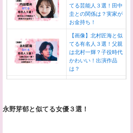
てる芸能人３選！田中
圭との関係は？実家が
お金持ち！
【画像】北村匠海と似
てる有名人３選！父親
は北村一輝？子役時代
かわいい！出演作品
は？
【画像】白洲迅と似て
る芸能人３選！白洲次
郎との関係は？ジャニ
ーズ出身？
永野芽郁と似てる女優３選！
【画像】山田裕貴の家
系図・家族構成は？嫁