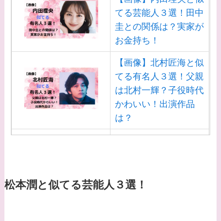
てる芸能人３選！田中
圭との関係は？実家が
お金持ち！
【画像】北村匠海と似
てる有名人３選！父親
は北村一輝？子役時代
かわいい！出演作品
は？
【画像】白洲迅と似て
る芸能人３選！白洲次
郎との関係は？ジャニ
ーズ出身？
松本潤と似てる芸能人３選！
【画像】山田裕貴の家
系図・家族構成は？嫁