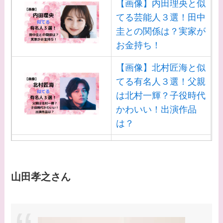
【画像】内田理央と似
てる芸能人３選！田中
圭との関係は？実家が
お金持ち！
【画像】北村匠海と似
てる有名人３選！父親
は北村一輝？子役時代
かわいい！出演作品
は？
【画像】白洲迅と似て
る芸能人３選！白洲次
郎との関係は？ジャニ
山田孝之さん
ーズ出身？
【画像】山田裕貴の家