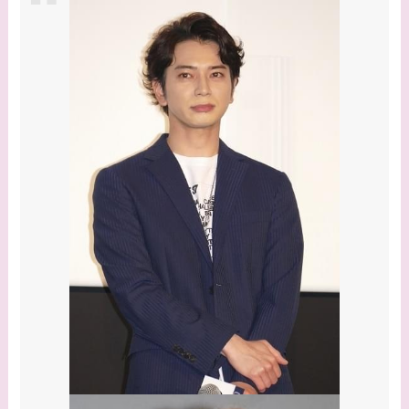
系図・家族構成は？嫁
西野七瀬との馴れ初め
や現在の活動は？
【画像】平子理沙と似
てる有名人３選！ヒア
ルロン酸で顔が変わっ
た？村井克行との関係
は？
【画像】早乙女友貴と
島袋寛子の離婚理由は
なに？2人は現在何し
てる？
【画像】松田賢二と辺
見えみりの離婚理由は
なに？子供は現在何し