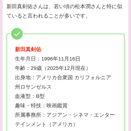
【画像】中谷美紀と似
新田真剣佑さんは、若い頃の松本潤さんと特に似
てる女優３選！旦那や
ていると言われることが多いです。
子供はいる？砂糖断ち
のきっかけ・効果は？
新田真剣佑
生年月日：​1996年11月16日
年齢：29歳（2025年12月現在）
出身地：アメリカ合衆国 カリフォルニア
州ロサンゼルス
血液型：B型
趣味・特技：映画鑑賞
所属事務所：アジアン・シネマ・エンター
テインメント（アメリカ）