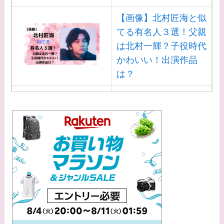
【画像】北村匠海と似
てる有名人３選！父親
は北村一輝？子役時代
かわいい！出演作品
は？
【画像】白洲迅と似て
る芸能人３選！白洲次
郎との関係は？ジャニ
ーズ出身？
【画像】山田裕貴の家
系図・家族構成は？嫁
西野七瀬との馴れ初め
や現在の活動は？