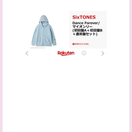
時代痩せていた？旦那
との馴れ初めは？
【画像】柴咲コウと似
てる女優３選！結婚し
て旦那がいる？北海道
のどこに住んでる？
【画像】中谷美紀と似
てる女優３選！旦那や
子供はいる？砂糖断ち
のきっかけ・効果は？