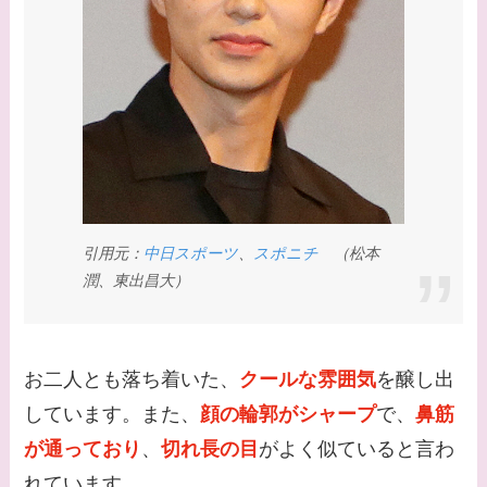
てる？
【画像】野呂佳代と似
てる有名人３選！AKB
時代痩せていた？旦那
との馴れ初めは？
【画像】柴咲コウと似
てる女優３選！結婚し
引用元：
中日スポーツ
、
スポニチ
（松本
て旦那がいる？北海道
潤、東出昌大）
のどこに住んでる？
【画像】中谷美紀と似
お二人とも落ち着いた、
クールな雰囲気
を醸し出
てる女優３選！旦那や
しています。また、
顔の輪郭がシャープ
で、
鼻筋
子供はいる？砂糖断ち
が通っており
、
切れ長の目
がよく似ていると言わ
のきっかけ・効果は？
れています。