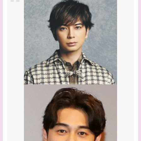
系図・家族構成は？嫁
西野七瀬との馴れ初め
や現在の活動は？
【画像】平子理沙と似
てる有名人３選！ヒア
ルロン酸で顔が変わっ
た？村井克行との関係
は？
【画像】早乙女友貴と
島袋寛子の離婚理由は
なに？2人は現在何し
てる？
【画像】松田賢二と辺
見えみりの離婚理由は
なに？子供は現在何し