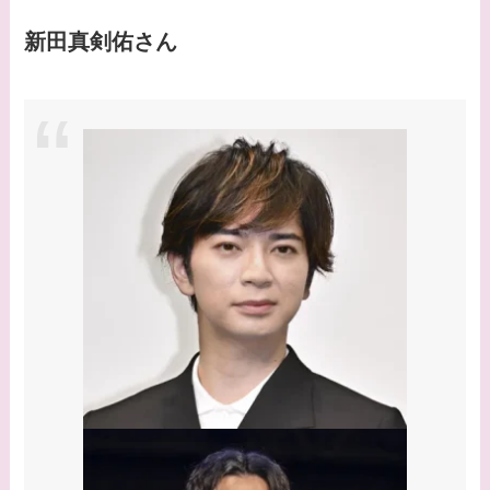
る芸能人３選！白洲次
郎との関係は？ジャニ
新田真剣佑さん
ーズ出身？
【画像】山田裕貴の家
系図・家族構成は？嫁
西野七瀬との馴れ初め
や現在の活動は？
【画像】平子理沙と似
てる有名人３選！ヒア
ルロン酸で顔が変わっ
た？村井克行との関係
は？
【画像】早乙女友貴と
島袋寛子の離婚理由は
なに？2人は現在何し