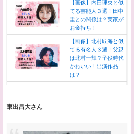
【画像】内田理央と似
てる？
てる芸能人３選！田中
【画像】野呂佳代と似
圭との関係は？実家が
てる有名人３選！AKB
お金持ち！
時代痩せていた？旦那
【画像】北村匠海と似
との馴れ初めは？
てる有名人３選！父親
【画像】柴咲コウと似
は北村一輝？子役時代
てる女優３選！結婚し
かわいい！出演作品
て旦那がいる？北海道
は？
のどこに住んでる？
【画像】白洲迅と似て
【画像】中谷美紀と似
る芸能人３選！白洲次
てる女優３選！旦那や
郎との関係は？ジャニ
東出昌大さん
子供はいる？砂糖断ち
ーズ出身？
のきっかけ・効果は？
【画像】山田裕貴の家