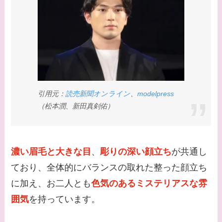
てる？
【画像】松田賢二と辺
見えみりの離婚理由は
なに？子供は現在何し
てる？
引用元：
読売新聞オンライン
、
modelpress
【画像】野呂佳代と似
（松本潤、新田真剣佑）
てる有名人３選！AKB
時代痩せていた？旦那
との馴れ初めは？
濃い眉毛と大きな目
、
彫りの深い顔立ち
が共通し
【画像】柴咲コウと似
ており、全体的にバランスの取れた整った顔立ち
てる女優３選！結婚し
に加え、お二人とも
色気のあるミステリアスな雰
て旦那がいる？北海道
囲気
を持っています。
のどこに住んでる？