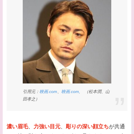
てる？
【画像】野呂佳代と似
てる有名人３選！AKB
時代痩せていた？旦那
との馴れ初めは？
【画像】柴咲コウと似
てる女優３選！結婚し
て旦那がいる？北海道
のどこに住んでる？
引用元：
映画.com
、
映画.com,
（松本潤、山
【画像】中谷美紀と似
田孝之）
てる女優３選！旦那や
子供はいる？砂糖断ち
のきっかけ・効果は？
濃い眉毛
、
力強い目元
、
彫りの深い顔立ち
が共通