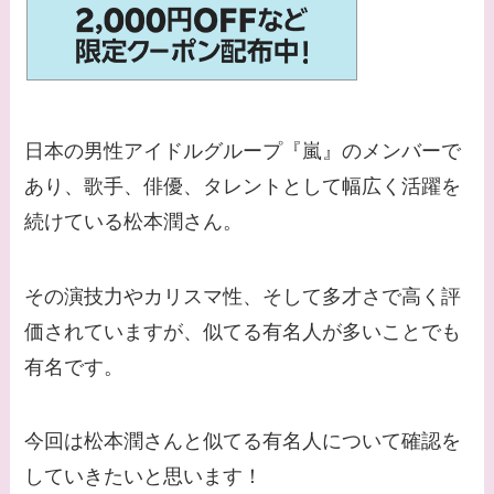
【画像】平子理沙と似
てる有名人３選！ヒア
ルロン酸で顔が変わっ
た？村井克行との関係
は？
日本の男性アイドルグループ『嵐』のメンバーで
【画像】早乙女友貴と
あり、歌手、俳優、タレントとして幅広く活躍を
島袋寛子の離婚理由は
続けている松本潤さん。
なに？2人は現在何し
てる？
その演技力やカリスマ性、そして多才さで高く評
【画像】松田賢二と辺
価されていますが、似てる有名人が多いことでも
見えみりの離婚理由は
有名です。
なに？子供は現在何し
てる？
今回は松本潤さんと似てる有名人について確認を
【画像】野呂佳代と似
していきたいと思います！
てる有名人３選！AKB