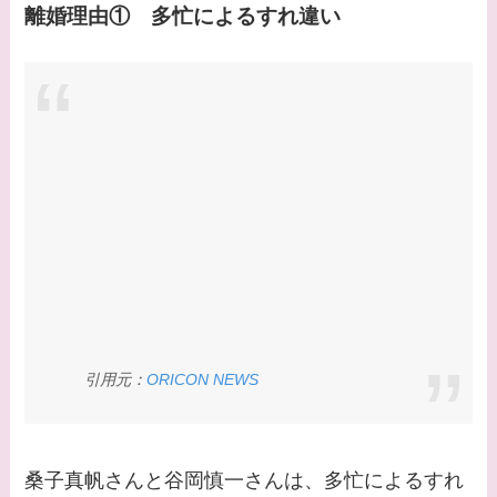
郎との関係は？ジャニ
【画像】中谷美紀と似
離婚理由① 多忙によるすれ違い
ーズ出身？
てる女優３選！旦那や
子供はいる？砂糖断ち
【画像】山田裕貴の家
のきっかけ・効果は？
系図・家族構成は？嫁
西野七瀬との馴れ初め
や現在の活動は？
【画像】平子理沙と似
てる有名人３選！ヒア
ルロン酸で顔が変わっ
た？村井克行との関係
は？
引用元：
ORICON NEWS
【画像】早乙女友貴と
島袋寛子の離婚理由は
なに？2人は現在何し
桑子真帆さんと谷岡慎一さんは、多忙によるすれ