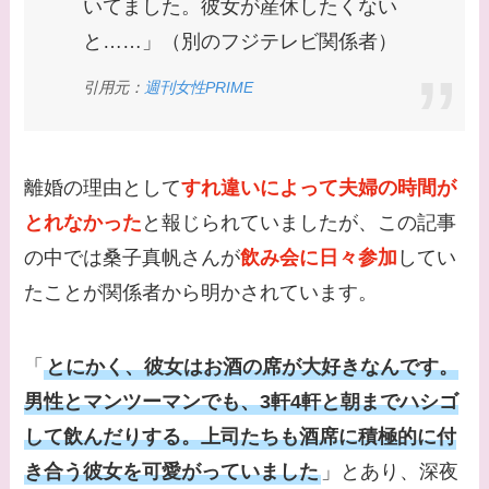
いてました。彼女が産休したくない
て旦那がいる？北海道
のどこに住んでる？
と……」（別のフジテレビ関係者）
【画像】中谷美紀と似
引用元：
週刊女性PRIME
てる女優３選！旦那や
子供はいる？砂糖断ち
のきっかけ・効果は？
離婚の理由として
すれ違いによって夫婦の時間が
とれなかった
と報じられていましたが、この記事
の中では桑子真帆さんが
飲み会に日々参加
してい
たことが関係者から明かされています。
「
とにかく、彼女はお酒の席が大好きなんです。
男性とマンツーマンでも、3軒4軒と朝までハシゴ
して飲んだりする。上司たちも酒席に積極的に付
き合う彼女を可愛がっていました
」とあり、深夜