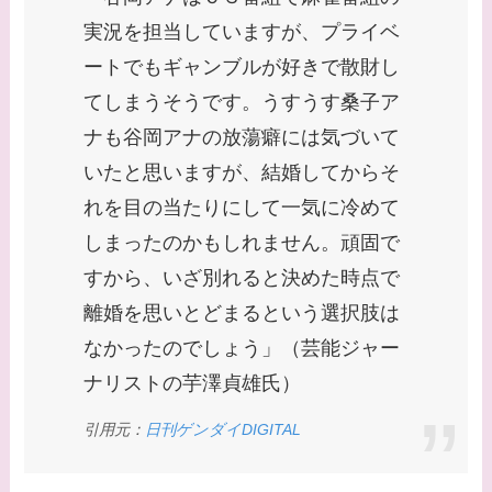
てる女優３選！結婚し
実況を担当していますが、プライベ
て旦那がいる？北海道
ートでもギャンブルが好きで散財し
のどこに住んでる？
てしまうそうです。うすうす桑子ア
【画像】中谷美紀と似
ナも谷岡アナの放蕩癖には気づいて
てる女優３選！旦那や
いたと思いますが、結婚してからそ
子供はいる？砂糖断ち
れを目の当たりにして一気に冷めて
のきっかけ・効果は？
しまったのかもしれません。頑固で
すから、いざ別れると決めた時点で
離婚を思いとどまるという選択肢は
なかったのでしょう」（芸能ジャー
ナリストの芋澤貞雄氏）
引用元：
日刊ゲンダイDIGITAL