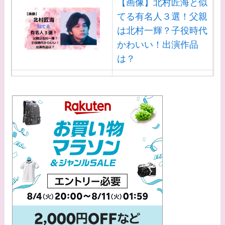
【画像】北村匠海と似
てる有名人３選！父親
は北村一輝？子役時代
かわいい！出演作品
は？
【画像】白洲迅と似て
る芸能人３選！白洲次
郎との関係は？ジャニ
ーズ出身？
【画像】山田裕貴の家
系図・家族構成は？嫁
西野七瀬との馴れ初め
や現在の活動は？
【画像】平子理沙と似