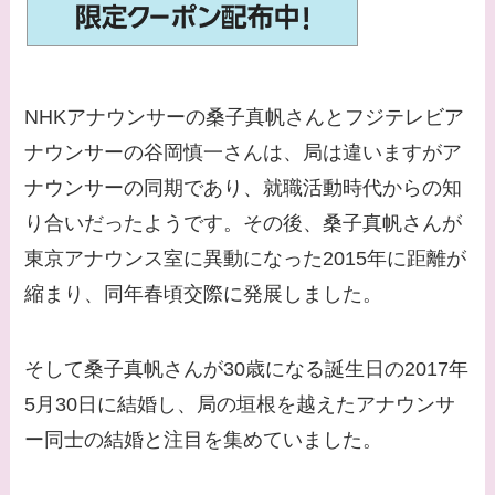
てる有名人３選！ヒア
ルロン酸で顔が変わっ
た？村井克行との関係
は？
NHKアナウンサーの桑子真帆さんとフジテレビア
【画像】早乙女友貴と
ナウンサーの谷岡慎一さんは、局は違いますがア
島袋寛子の離婚理由は
ナウンサーの同期であり、就職活動時代からの知
なに？2人は現在何し
り合いだったようです。その後、桑子真帆さんが
てる？
東京アナウンス室に異動になった2015年に距離が
【画像】松田賢二と辺
縮まり、同年春頃交際に発展しました。
見えみりの離婚理由は
なに？子供は現在何し
そして桑子真帆さんが30歳になる誕生日の2017年
てる？
5月30日に結婚し、局の垣根を越えたアナウンサ
【画像】野呂佳代と似
ー同士の結婚と注目を集めていました。
てる有名人３選！AKB
時代痩せていた？旦那