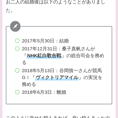
お二人の結婚後は以下のようなことがありまし
との馴れ初めは？
た。
【画像】柴咲コウと似
てる女優３選！結婚し
て旦那がいる？北海道
のどこに住んでる？
2017年5月30日：結婚
【画像】中谷美紀と似
2017年12月31日：桑子真帆さんが
『
NHK紅白歌合戦
』の総合司会を務め
てる女優３選！旦那や
る
子供はいる？砂糖断ち
2018年5月13日：谷岡慎一さんが競馬
のきっかけ・効果は？
GⅠ『
ヴィクトリアマイル
』の実況を
務める
2018年6月3日：離婚