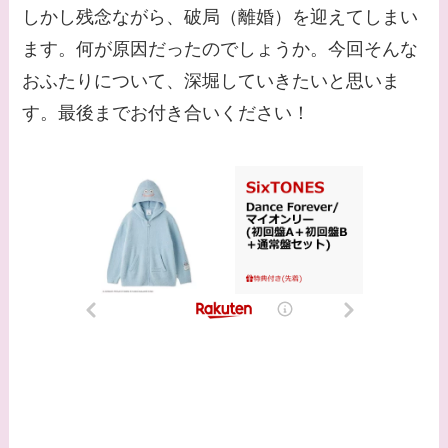
しかし残念ながら、破局（離婚）を迎えてしまい
との馴れ初めは？
ます。何が原因だったのでしょうか。今回そんな
【画像】柴咲コウと似
おふたりについて、深堀していきたいと思いま
てる女優３選！結婚し
す。最後までお付き合いください！
て旦那がいる？北海道
のどこに住んでる？
【画像】中谷美紀と似
てる女優３選！旦那や
子供はいる？砂糖断ち
のきっかけ・効果は？