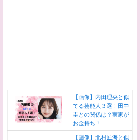
てる有名人３選！AKB
時代痩せていた？旦那
との馴れ初めは？
【画像】柴咲コウと似
てる女優３選！結婚し
て旦那がいる？北海道
のどこに住んでる？
【画像】中谷美紀と似
てる女優３選！旦那や
子供はいる？砂糖断ち
【画像】内田理央と似
のきっかけ・効果は？
てる芸能人３選！田中
圭との関係は？実家が
お金持ち！
【画像】北村匠海と似