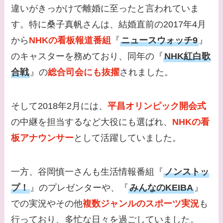
てる？
違いがきっかけで離婚に至ったと言われていま
す。特に桑子真帆さんは、結婚直前の2017年4月
【画像】松田賢二と辺
見えみりの離婚理由は
から
NHKの看板報道番組
『
ニュースウォッチ9
』
なに？子供は現在何し
のキャスターを務めており、同年の『
NHK紅白歌
てる？
合戦
』の
総合司会にも抜擢
されました。
【画像】野呂佳代と似
てる有名人３選！AKB
そして2018年2月には、
平昌オリンピック開会式
時代痩せていた？旦那
の中継を担当するなど大役にも選ばれ、
NHKの看
との馴れ初めは？
板アナウンサー
として活躍していました。
【画像】柴咲コウと似
てる女優３選！結婚し
一方、谷岡慎一さんも生活情報番組『
ノンストッ
て旦那がいる？北海道
プ！
』のプレゼンターや、『
みんなのKEIBA
』
のどこに住んでる？
での実況やその他
複数ジャンルのスポーツ実況
も
【画像】中谷美紀と似
行っており、多忙な日々を過ごしていました。