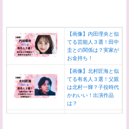
なに？2人は現在何し
てる？
【画像】松田賢二と辺
見えみりの離婚理由は
【画像】内田理央と似
なに？子供は現在何し
てる芸能人３選！田中
てる？
圭との関係は？実家が
お金持ち！
【画像】野呂佳代と似
てる有名人３選！AKB
【画像】北村匠海と似
時代痩せていた？旦那
てる有名人３選！父親
との馴れ初めは？
は北村一輝？子役時代
かわいい！出演作品
【画像】柴咲コウと似
は？
てる女優３選！結婚し
て旦那がいる？北海道
【画像】白洲迅と似て
のどこに住んでる？
る芸能人３選！白洲次