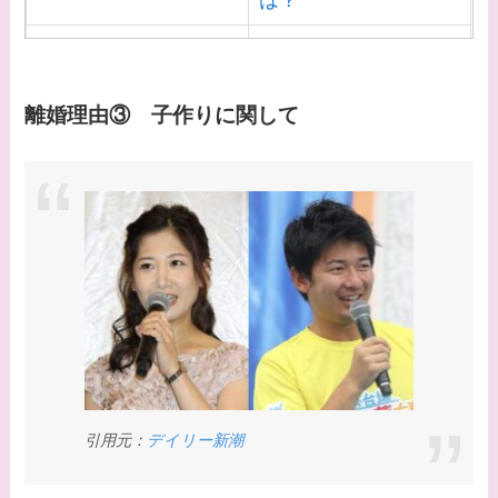
【画像】白洲迅と似て
る芸能人３選！白洲次
郎との関係は？ジャニ
離婚理由③ 子作りに関して
ーズ出身？
【画像】山田裕貴の家
系図・家族構成は？嫁
西野七瀬との馴れ初め
や現在の活動は？
【画像】平子理沙と似
てる有名人３選！ヒア
ルロン酸で顔が変わっ
た？村井克行との関係
引用元：
デイリー新潮
は？