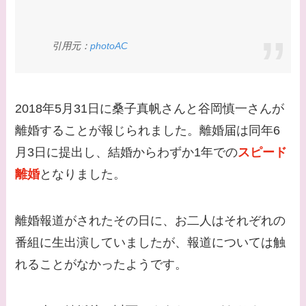
ルロン酸で顔が変わっ
た？村井克行との関係
引用元：
photoAC
は？
【画像】早乙女友貴と
島袋寛子の離婚理由は
2018年5月31日に桑子真帆さんと谷岡慎一さんが
なに？2人は現在何し
離婚することが報じられました。離婚届は同年6
てる？
月3日に提出し、結婚からわずか1年での
スピード
【画像】松田賢二と辺
離婚
となりました。
見えみりの離婚理由は
なに？子供は現在何し
離婚報道がされたその日に、お二人はそれぞれの
てる？
番組に生出演していましたが、報道については触
【画像】野呂佳代と似
れることがなかったようです。
てる有名人３選！AKB
時代痩せていた？旦那