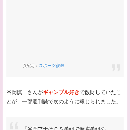
【画像】早乙女友貴と
島袋寛子の離婚理由は
なに？2人は現在何し
てる？
【画像】松田賢二と辺
見えみりの離婚理由は
なに？子供は現在何し
引用元：
スポーツ報知
てる？
【画像】野呂佳代と似
谷岡慎一さんが
ギャンブル好き
で散財していたこ
てる有名人３選！AKB
とが、一部週刊誌で次のように報じられました。
時代痩せていた？旦那
との馴れ初めは？
【画像】柴咲コウと似
「谷岡アナはＣＳ番組で麻雀番組の