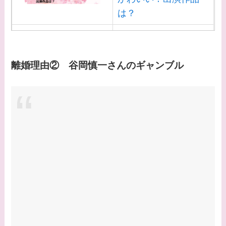
は？
【画像】白洲迅と似て
る芸能人３選！白洲次
郎との関係は？ジャニ
離婚理由② 谷岡慎一さんのギャンブル
ーズ出身？
【画像】山田裕貴の家
系図・家族構成は？嫁
西野七瀬との馴れ初め
や現在の活動は？
【画像】平子理沙と似
てる有名人３選！ヒア
ルロン酸で顔が変わっ
た？村井克行との関係
は？