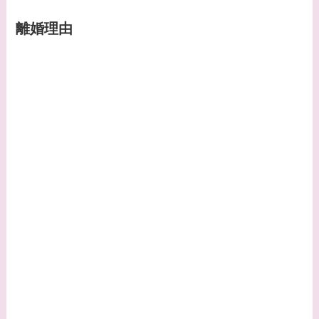
る芸能人３選！白洲次
郎との関係は？ジャニ
離婚理由
ーズ出身？
【画像】山田裕貴の家
系図・家族構成は？嫁
西野七瀬との馴れ初め
や現在の活動は？
【画像】平子理沙と似
てる有名人３選！ヒア
ルロン酸で顔が変わっ
た？村井克行との関係
は？
【画像】早乙女友貴と
島袋寛子の離婚理由は