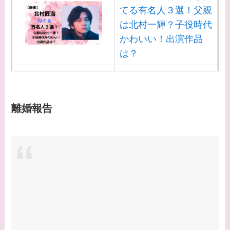
てる有名人３選！父親
は北村一輝？子役時代
かわいい！出演作品
は？
【画像】白洲迅と似て
る芸能人３選！白洲次
郎との関係は？ジャニ
離婚報告
ーズ出身？
【画像】山田裕貴の家
系図・家族構成は？嫁
西野七瀬との馴れ初め
や現在の活動は？
【画像】平子理沙と似
てる有名人３選！ヒア