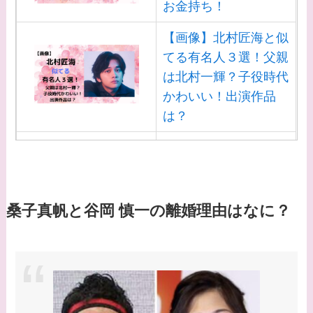
お金持ち！
【画像】北村匠海と似
てる有名人３選！父親
は北村一輝？子役時代
かわいい！出演作品
は？
【画像】白洲迅と似て
る芸能人３選！白洲次
郎との関係は？ジャニ
ーズ出身？
桑子真帆と谷岡 慎一の離婚理由はなに？
【画像】山田裕貴の家
系図・家族構成は？嫁
西野七瀬との馴れ初め
や現在の活動は？