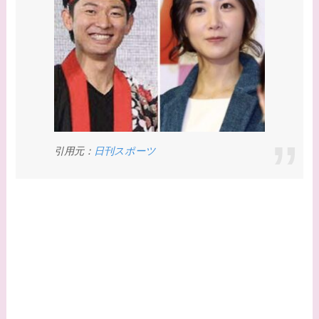
【画像】平子理沙と似
てる有名人３選！ヒア
ルロン酸で顔が変わっ
た？村井克行との関係
は？
【画像】早乙女友貴と
島袋寛子の離婚理由は
引用元：
日刊スポーツ
なに？2人は現在何し
てる？
【画像】松田賢二と辺
見えみりの離婚理由は
なに？子供は現在何し
てる？
【画像】野呂佳代と似