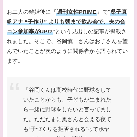
【画像】早乙女友貴と
お二人の離婚後に『
週刊女性PRIME
』で”
桑子真
島袋寛子の離婚理由は
なに？2人は現在何し
帆アナ “子作り” よりも朝まで飲み会で、夫の合
てる？
コン参加率がUP!?
”という見出しの記事が掲載さ
れました。そこで、谷岡慎一さんはお子さんを望
【画像】松田賢二と辺
んでいたことが次のように関係者から語られてい
見えみりの離婚理由は
なに？子供は現在何し
ます。
てる？
【画像】野呂佳代と似
「谷岡くんは高校時代に野球をして
てる有名人３選！AKB
時代痩せていた？旦那
いたことからも、子どもが生まれた
との馴れ初めは？
ら一緒に野球をしたいと言ってまし
た。ただたまに奥さんと会える夜で
【画像】柴咲コウと似
も“子づくりを拒否される”ってボヤ
てる女優３選！結婚し