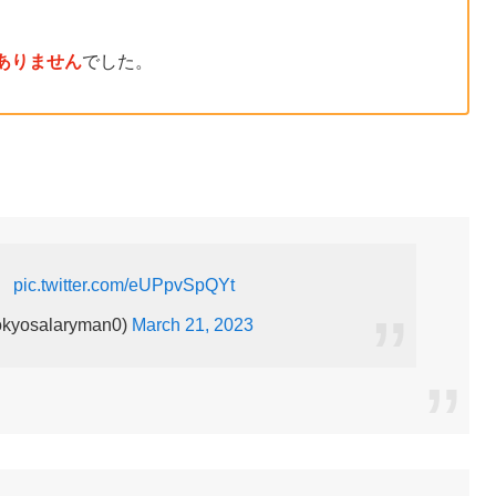
ありません
でした。
。
pic.twitter.com/eUPpvSpQYt
salaryman0)
March 21, 2023