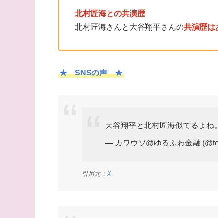
北村匠海との共演歴
北村匠海さんと大谷翔平さんの
共演歴は
★ SNSの声 ★
大谷翔平と北村匠海似てるよね
— カワウソ@ゆるふわ金融 (@tokyo
引用元：
X