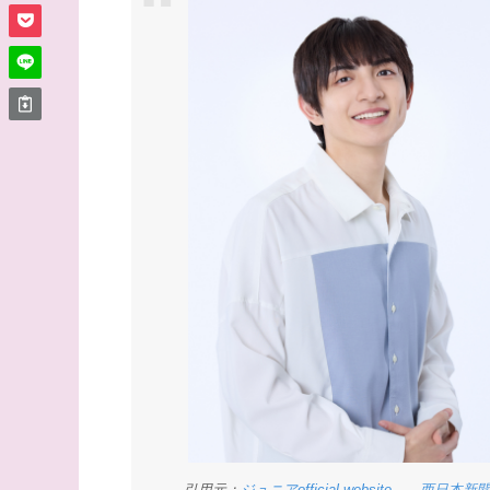
引用元：
ジュニアofficial website
、
西日本新