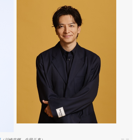
聞
（川崎皇輝、生田斗真）