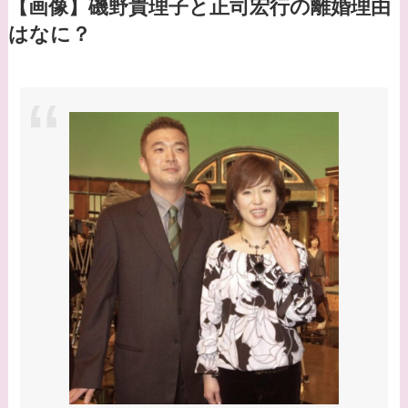
ーズ出身？
【画像】磯野貴理子と正司宏行の離婚理由
はなに？
【画像】山田裕貴の家
系図・家族構成は？嫁
西野七瀬との馴れ初め
や現在の活動は？
【画像】平子理沙と似
てる有名人３選！ヒア
ルロン酸で顔が変わっ
た？村井克行との関係
は？
【画像】早乙女友貴と
島袋寛子の離婚理由は
なに？2人は現在何し
てる？