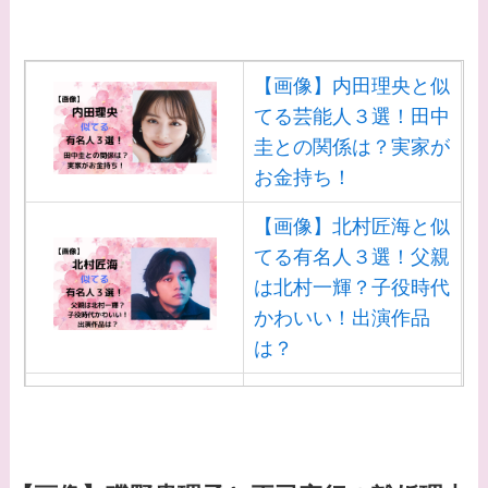
【画像】内田理央と似
てる芸能人３選！田中
圭との関係は？実家が
お金持ち！
【画像】北村匠海と似
てる有名人３選！父親
は北村一輝？子役時代
かわいい！出演作品
は？
【画像】白洲迅と似て
る芸能人３選！白洲次
郎との関係は？ジャニ