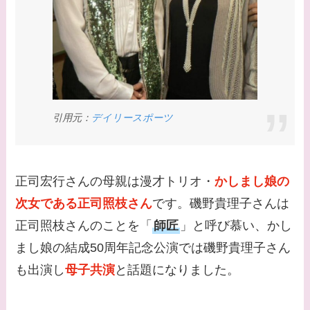
は？
【画像】早乙女友貴と
島袋寛子の離婚理由は
なに？2人は現在何し
てる？
引用元：
デイリースポーツ
【画像】松田賢二と辺
見えみりの離婚理由は
なに？子供は現在何し
てる？
正司宏行さんの母親は漫才トリオ・
かしまし娘の
次女である正司照枝さん
です。磯野貴理子さんは
【画像】野呂佳代と似
正司照枝さんのことを「
師匠
」と呼び慕い、かし
てる有名人３選！AKB
まし娘の結成50周年記念公演では磯野貴理子さん
時代痩せていた？旦那
との馴れ初めは？
も出演し
母子共演
と話題になりました。
【画像】柴咲コウと似