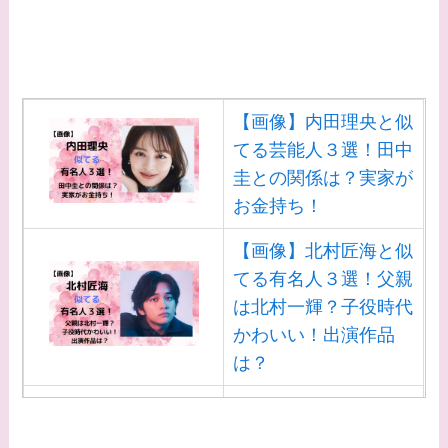
子供はいる？砂糖断ち
のきっかけ・効果は？
【画像】内田理央と似
てる芸能人３選！田中
圭との関係は？実家が
お金持ち！
【画像】北村匠海と似
てる有名人３選！父親
は北村一輝？子役時代
かわいい！出演作品
は？
【画像】白洲迅と似て
る芸能人３選！白洲次