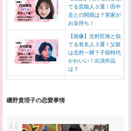
【画像】野呂佳代と似
てる芸能人３選！田中
てる有名人３選！AKB
圭との関係は？実家が
時代痩せていた？旦那
お金持ち！
との馴れ初めは？
【画像】北村匠海と似
【画像】柴咲コウと似
てる有名人３選！父親
てる女優３選！結婚し
は北村一輝？子役時代
て旦那がいる？北海道
かわいい！出演作品
のどこに住んでる？
は？
【画像】中谷美紀と似
【画像】白洲迅と似て
てる女優３選！旦那や
る芸能人３選！白洲次
子供はいる？砂糖断ち
郎との関係は？ジャニ
磯野貴理子の恋愛事情
のきっかけ・効果は？
ーズ出身？
【画像】山田裕貴の家
系図・家族構成は？嫁