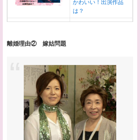
かわいい！出演作品
は？
【画像】白洲迅と似て
る芸能人３選！白洲次
郎との関係は？ジャニ
離婚理由② 嫁姑問題
ーズ出身？
【画像】山田裕貴の家
系図・家族構成は？嫁
西野七瀬との馴れ初め
や現在の活動は？
【画像】平子理沙と似
てる有名人３選！ヒア
ルロン酸で顔が変わっ
た？村井克行との関係