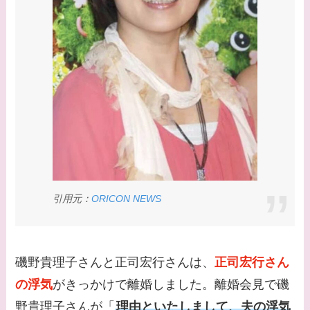
た？村井克行との関係
は？
【画像】早乙女友貴と
島袋寛子の離婚理由は
なに？2人は現在何し
てる？
【画像】松田賢二と辺
見えみりの離婚理由は
なに？子供は現在何し
引用元：
ORICON NEWS
てる？
【画像】野呂佳代と似
てる有名人３選！AKB
磯野貴理子さんと正司宏行さんは、
正司宏行さん
時代痩せていた？旦那
の浮気
がきっかけで離婚しました。離婚会見で磯
との馴れ初めは？
野貴理子さんが「
理由といたしまして、夫の浮気