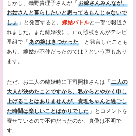
しかし、磯野貴理子さんが「
お嫁さんみんなが、
てる女優３選！結婚し
お姑さんと暮らしたいと思ってるもんじゃないで
て旦那がいる？北海道
のどこに住んでる？
しょ
」と発言すると、
嫁姑バトル
と一部で報道さ
れました。また離婚後に、正司照枝さんがテレビ
【画像】中谷美紀と似
番組で「
あの嫁はきつかった
」と発言したことも
てる女優３選！旦那や
あり、嫁姑が不仲だったのでは？という声もあり
子供はいる？砂糖断ち
のきっかけ・効果は？
ます。
ただ、お二人の離婚時に正司照枝さんは「
二人の
大人が決めたことですから、私からとやかく申し
上げることはありませんが、貴理ちゃんと過ごし
た時間は楽しいことばかりでした
」とコメントを
寄せているので不仲だったのか、真偽は不明で
す。