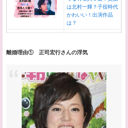
との馴れ初めは？
は北村一輝？子役時代
かわいい！出演作品
【画像】柴咲コウと似
は？
てる女優３選！結婚し
て旦那がいる？北海道
【画像】白洲迅と似て
のどこに住んでる？
る芸能人３選！白洲次
郎との関係は？ジャニ
【画像】中谷美紀と似
離婚理由① 正司宏行さんの浮気
ーズ出身？
てる女優３選！旦那や
子供はいる？砂糖断ち
【画像】山田裕貴の家
のきっかけ・効果は？
系図・家族構成は？嫁
西野七瀬との馴れ初め
や現在の活動は？
【画像】平子理沙と似
てる有名人３選！ヒア
ルロン酸で顔が変わっ