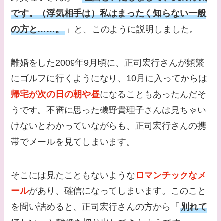
です。（浮気相手は）私はまったく知らない一般
【画像】柴咲コウと似
の方と……。
」と、このように説明しました。
てる女優３選！結婚し
て旦那がいる？北海道
のどこに住んでる？
離婚をした2009年9月頃に、正司宏行さんが頻繁
にゴルフに行くようになり、10月に入ってからは
【画像】中谷美紀と似
てる女優３選！旦那や
帰宅が次の日の朝や昼
になることもあったんだそ
子供はいる？砂糖断ち
うです。不審に思った磯野貴理子さんは見ちゃい
のきっかけ・効果は？
けないとわかっていながらも、正司宏行さんの携
帯でメールを見てしまいます。
そこには見たこともないような
ロマンチックなメ
ール
があり、確信になってしまいます。このこと
を問い詰めると、正司宏行さんの方から「
別れて