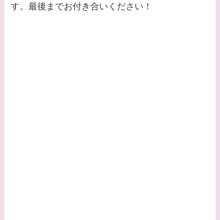
す。最後までお付き合いください！
時代痩せていた？旦那
との馴れ初めは？
【画像】柴咲コウと似
てる女優３選！結婚し
て旦那がいる？北海道
のどこに住んでる？
【画像】中谷美紀と似
てる女優３選！旦那や
子供はいる？砂糖断ち
のきっかけ・効果は？