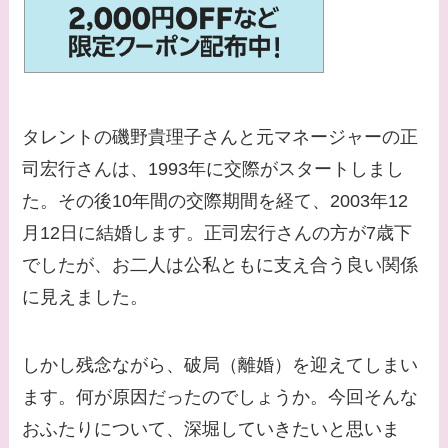
【画像】平子理沙と似
てる有名人３選！ヒア
ルロン酸で顔が変わっ
た？村井克行との関係
は？
タレントの磯野貴理子さんと元マネージャーの正
【画像】早乙女友貴と
司宏行さんは、1993年に交際がスタートしまし
島袋寛子の離婚理由は
た。その後10年間の交際期間を経て、2003年12
なに？2人は現在何し
月12日に結婚します。正司宏行さんの方が7歳下
てる？
でしたが、お二人は公私ともに支え合う良い関係
【画像】松田賢二と辺
に見えました。
見えみりの離婚理由は
なに？子供は現在何し
しかし残念ながら、破局（離婚）を迎えてしまい
てる？
ます。何が原因だったのでしょうか。今回そんな
【画像】野呂佳代と似
おふたりについて、深堀していきたいと思いま
てる有名人３選！AKB