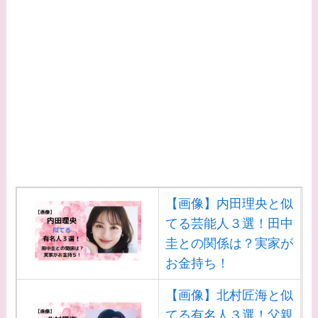
ルロン酸で顔が変わっ
た？村井克行との関係
は？
【画像】早乙女友貴と
島袋寛子の離婚理由は
なに？2人は現在何し
てる？
【画像】松田賢二と辺
見えみりの離婚理由は
【画像】内田理央と似
なに？子供は現在何し
てる芸能人３選！田中
てる？
圭との関係は？実家が
お金持ち！
【画像】野呂佳代と似
てる有名人３選！AKB
【画像】北村匠海と似
時代痩せていた？旦那
てる有名人３選！父親