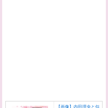
や現在の活動は？
【画像】平子理沙と似
てる有名人３選！ヒア
ルロン酸で顔が変わっ
た？村井克行との関係
は？
【画像】早乙女友貴と
島袋寛子の離婚理由は
なに？2人は現在何し
てる？
【画像】松田賢二と辺
見えみりの離婚理由は
なに？子供は現在何し
てる？
【画像】内田理央と似