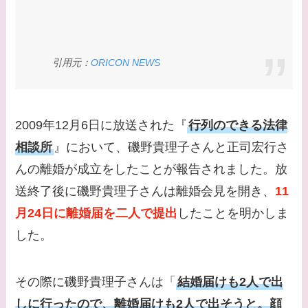
てる？
【画像】松田賢二と辺
見えみりの離婚理由は
引用元：
ORICON NEWS
なに？子供は現在何し
てる？
2009年12月6日に放送された『
行列のできる法律
【画像】野呂佳代と似
てる有名人３選！AKB
相談所
』において、磯野貴理子さんと正司宏行さ
時代痩せていた？旦那
んの離婚が成立をしたことが報告されました。放
との馴れ初めは？
送終了後に磯野貴理子さんは離婚会見を開き、
11
月24日に離婚届を二人で提出
したことを明かしま
【画像】柴咲コウと似
てる女優３選！結婚し
した。
て旦那がいる？北海道
のどこに住んでる？
その際に磯野貴理子さんは「
結婚届けも2人で出
しに行ったので、離婚届けも2人で出そうと。顔
【画像】中谷美紀と似