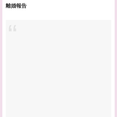
郎との関係は？ジャニ
離婚報告
ーズ出身？
【画像】山田裕貴の家
系図・家族構成は？嫁
西野七瀬との馴れ初め
や現在の活動は？
【画像】平子理沙と似
てる有名人３選！ヒア
ルロン酸で顔が変わっ
た？村井克行との関係
は？
【画像】早乙女友貴と
島袋寛子の離婚理由は
なに？2人は現在何し