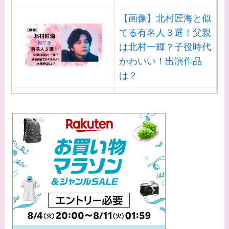
【画像】北村匠海と似
てる有名人３選！父親
は北村一輝？子役時代
かわいい！出演作品
は？
【画像】白洲迅と似て
る芸能人３選！白洲次
郎との関係は？ジャニ
ーズ出身？
【画像】山田裕貴の家
系図・家族構成は？嫁
西野七瀬との馴れ初め
や現在の活動は？