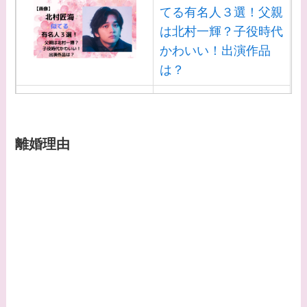
てる有名人３選！父親
は北村一輝？子役時代
かわいい！出演作品
は？
【画像】白洲迅と似て
る芸能人３選！白洲次
郎との関係は？ジャニ
離婚理由
ーズ出身？
【画像】山田裕貴の家
系図・家族構成は？嫁
西野七瀬との馴れ初め
や現在の活動は？
【画像】平子理沙と似
てる有名人３選！ヒア