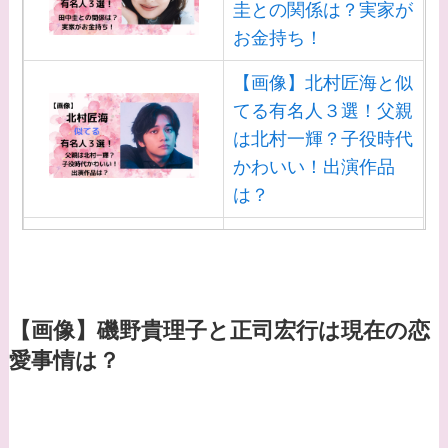
圭との関係は？実家が
お金持ち！
【画像】北村匠海と似
てる有名人３選！父親
は北村一輝？子役時代
かわいい！出演作品
は？
【画像】白洲迅と似て
る芸能人３選！白洲次
郎との関係は？ジャニ
ーズ出身？
【画像】磯野貴理子と正司宏行は現在の恋
愛事情は？
【画像】山田裕貴の家
系図・家族構成は？嫁
西野七瀬との馴れ初め