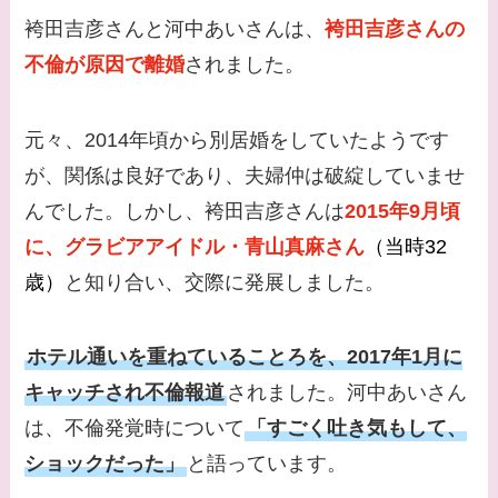
なに？子供は現在何し
袴田吉彦さんと河中あいさんは、
袴田吉彦さんの
てる？
不倫が原因で離婚
されました。
【画像】野呂佳代と似
てる有名人３選！AKB
元々、2014年頃から別居婚をしていたようです
時代痩せていた？旦那
が、関係は良好であり、夫婦仲は破綻していませ
との馴れ初めは？
んでした。しかし、袴田吉彦さんは
2015年9月頃
【画像】柴咲コウと似
に、グラビアアイドル・青山真麻さん
（当時32
てる女優３選！結婚し
歳）
と知り合い、交際に発展しました。
て旦那がいる？北海道
のどこに住んでる？
ホテル通いを重ねていることろを、2017年1月に
【画像】中谷美紀と似
キャッチされ不倫報道
されました。河中あいさん
てる女優３選！旦那や
は、不倫発覚時について
「すごく吐き気もして、
子供はいる？砂糖断ち
ショックだった」
と語っています。
のきっかけ・効果は？