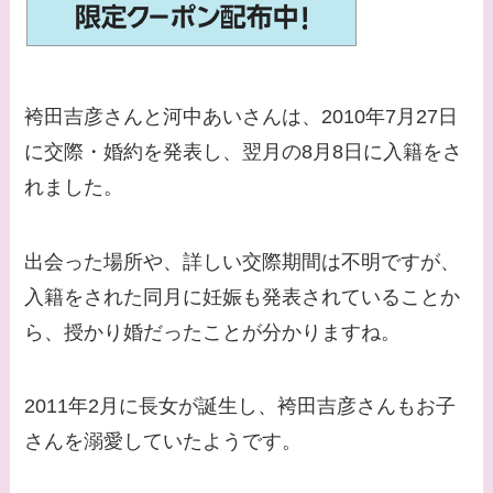
てる有名人３選！ヒア
ルロン酸で顔が変わっ
た？村井克行との関係
は？
袴田吉彦さんと河中あいさんは、2010年7月27日
【画像】早乙女友貴と
に交際・婚約を発表し、翌月の8月8日に入籍をさ
島袋寛子の離婚理由は
れました。
なに？2人は現在何し
てる？
出会った場所や、詳しい交際期間は不明ですが、
【画像】松田賢二と辺
入籍をされた同月に妊娠も発表されていることか
見えみりの離婚理由は
ら、授かり婚だったことが分かりますね。
なに？子供は現在何し
てる？
2011年2月に長女が誕生し、袴田吉彦さんもお子
【画像】野呂佳代と似
さんを溺愛していたようです。
てる有名人３選！AKB
時代痩せていた？旦那