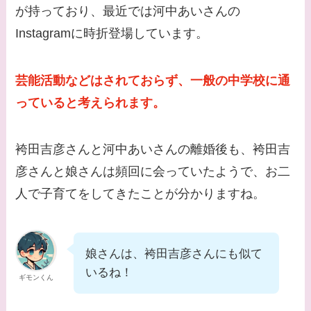
が持っており、最近では河中あいさんの
【画像】柴咲コウと似
Instagramに時折登場しています。
てる女優３選！結婚し
て旦那がいる？北海道
芸能活動などはされておらず、一般の中学校に通
のどこに住んでる？
っていると考えられます。
【画像】中谷美紀と似
てる女優３選！旦那や
袴田吉彦さんと河中あいさんの離婚後も、袴田吉
子供はいる？砂糖断ち
彦さんと娘さんは頻回に会っていたようで、お二
のきっかけ・効果は？
人で子育てをしてきたことが分かりますね。
娘さんは、袴田吉彦さんにも似て
いるね！
ギモンくん