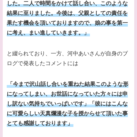
した。二人で時間をかけて話し合い、このような
てる女優３選！結婚し
結果に至りました。今後は、父親としての責任を
て旦那がいる？北海道
果たす機会を頂いておりますので、娘の事を第一
のどこに住んでる？
に考え、まい進していきます。」
【画像】中谷美紀と似
てる女優３選！旦那や
と綴られており、一方、河中あいさんが自身のブ
子供はいる？砂糖断ち
ログで発表したコメントには
のきっかけ・効果は？
「今まで沢山話し合いを重ねた結果このような形
になってしまい、お世話になっていた方々には申
し訳ない気持ちでいっぱいです」「彼にはこんな
に可愛らしい天真爛漫な子を授からせて頂いた事
とても感謝しております」