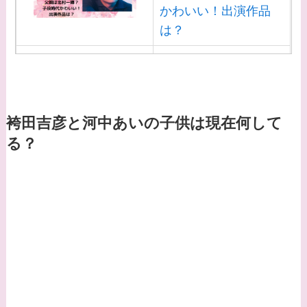
かわいい！出演作品
は？
【画像】白洲迅と似て
る芸能人３選！白洲次
郎との関係は？ジャニ
ーズ出身？
袴田吉彦と河中あいの子供は現在何して
る？
【画像】山田裕貴の家
系図・家族構成は？嫁
西野七瀬との馴れ初め
や現在の活動は？
【画像】平子理沙と似
てる有名人３選！ヒア
ルロン酸で顔が変わっ
た？村井克行との関係