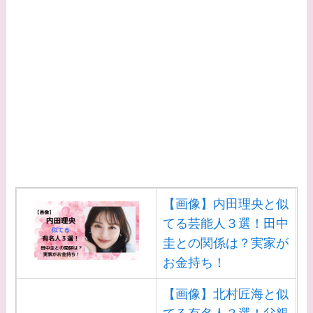
は？
【画像】早乙女友貴と
島袋寛子の離婚理由は
なに？2人は現在何し
てる？
【画像】松田賢二と辺
見えみりの離婚理由は
なに？子供は現在何し
てる？
【画像】内田理央と似
【画像】野呂佳代と似
てる芸能人３選！田中
てる有名人３選！AKB
圭との関係は？実家が
時代痩せていた？旦那
お金持ち！
との馴れ初めは？
【画像】北村匠海と似
【画像】柴咲コウと似