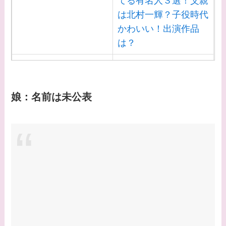
てる有名人３選！父親
てる女優３選！結婚し
は北村一輝？子役時代
て旦那がいる？北海道
かわいい！出演作品
のどこに住んでる？
は？
【画像】中谷美紀と似
【画像】白洲迅と似て
てる女優３選！旦那や
る芸能人３選！白洲次
子供はいる？砂糖断ち
郎との関係は？ジャニ
娘：名前は未公表
のきっかけ・効果は？
ーズ出身？
【画像】山田裕貴の家
系図・家族構成は？嫁
西野七瀬との馴れ初め
や現在の活動は？
【画像】平子理沙と似
てる有名人３選！ヒア
ルロン酸で顔が変わっ