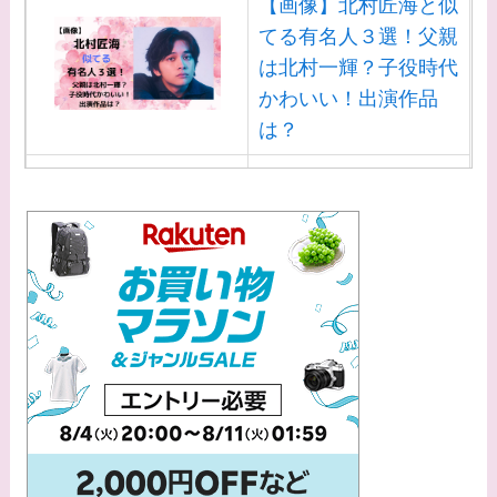
【画像】北村匠海と似
てる有名人３選！父親
は北村一輝？子役時代
かわいい！出演作品
は？
【画像】白洲迅と似て
る芸能人３選！白洲次
郎との関係は？ジャニ
ーズ出身？
【画像】山田裕貴の家
系図・家族構成は？嫁
西野七瀬との馴れ初め
や現在の活動は？
【画像】平子理沙と似