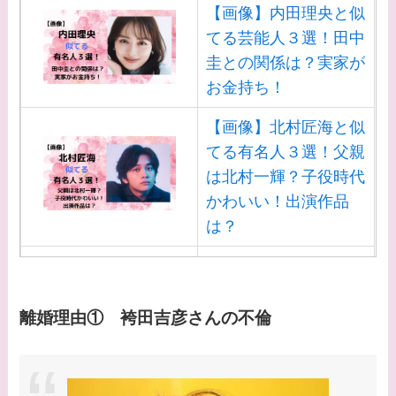
【画像】内田理央と似
なに？子供は現在何し
てる芸能人３選！田中
てる？
圭との関係は？実家が
お金持ち！
【画像】野呂佳代と似
てる有名人３選！AKB
【画像】北村匠海と似
時代痩せていた？旦那
てる有名人３選！父親
との馴れ初めは？
は北村一輝？子役時代
かわいい！出演作品
【画像】柴咲コウと似
は？
てる女優３選！結婚し
て旦那がいる？北海道
【画像】白洲迅と似て
のどこに住んでる？
る芸能人３選！白洲次
郎との関係は？ジャニ
【画像】中谷美紀と似
離婚理由① 袴田吉彦さんの不倫
ーズ出身？
てる女優３選！旦那や
子供はいる？砂糖断ち
【画像】山田裕貴の家
のきっかけ・効果は？