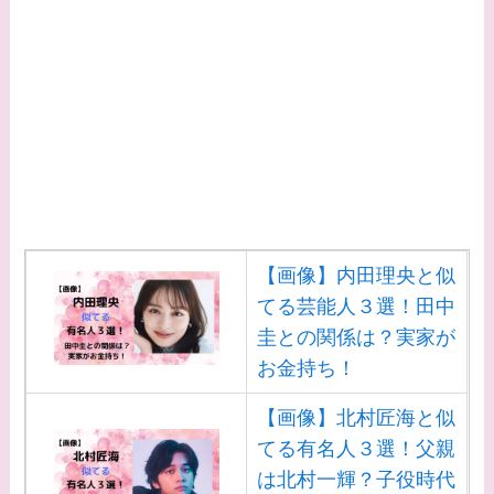
時代痩せていた？旦那
との馴れ初めは？
【画像】柴咲コウと似
てる女優３選！結婚し
て旦那がいる？北海道
のどこに住んでる？
【画像】中谷美紀と似
てる女優３選！旦那や
【画像】内田理央と似
子供はいる？砂糖断ち
てる芸能人３選！田中
のきっかけ・効果は？
圭との関係は？実家が
お金持ち！
【画像】北村匠海と似
てる有名人３選！父親
は北村一輝？子役時代