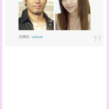
てる有名人３選！ヒア
ルロン酸で顔が変わっ
た？村井克行との関係
は？
【画像】早乙女友貴と
引用元：
zakzak
島袋寛子の離婚理由は
なに？2人は現在何し
てる？
【画像】松田賢二と辺
見えみりの離婚理由は
なに？子供は現在何し
てる？
【画像】野呂佳代と似
てる有名人３選！AKB