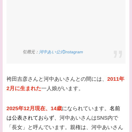
た？村井克行との関係
は？
【画像】早乙女友貴と
島袋寛子の離婚理由は
なに？2人は現在何し
引用元：
河中あい公式Instagram
てる？
【画像】松田賢二と辺
見えみりの離婚理由は
袴田吉彦さんと河中あいさんとの間には、
2011年
なに？子供は現在何し
2月に生まれた
一人娘がいます。
てる？
【画像】野呂佳代と似
2025年12月現在、14歳
になられています。
名前
てる有名人３選！AKB
は公表されておらず、
河中あいさんはSNS内で
時代痩せていた？旦那
「長女」と呼んでいます。親権は、河中あいさん
との馴れ初めは？