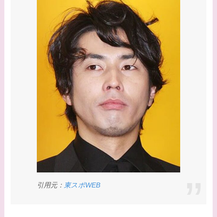
系図・家族構成は？嫁
西野七瀬との馴れ初め
や現在の活動は？
【画像】平子理沙と似
てる有名人３選！ヒア
ルロン酸で顔が変わっ
た？村井克行との関係
は？
【画像】早乙女友貴と
島袋寛子の離婚理由は
なに？2人は現在何し
てる？
引用元：
東スポWEB
【画像】松田賢二と辺
見えみりの離婚理由は