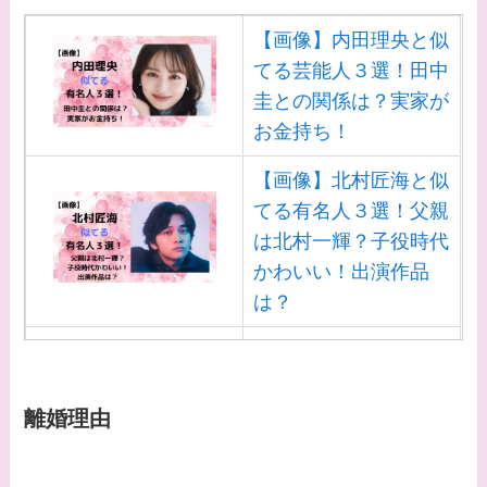
【画像】内田理央と似
てる芸能人３選！田中
圭との関係は？実家が
お金持ち！
【画像】北村匠海と似
てる有名人３選！父親
は北村一輝？子役時代
かわいい！出演作品
は？
【画像】白洲迅と似て
る芸能人３選！白洲次
郎との関係は？ジャニ
離婚理由
ーズ出身？