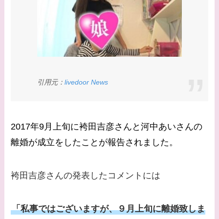
は？
【画像】早乙女友貴と
島袋寛子の離婚理由は
なに？2人は現在何し
てる？
引用元：
livedoor News
【画像】松田賢二と辺
見えみりの離婚理由は
なに？子供は現在何し
2017年9月上旬に袴田吉彦さんと河中あいさんの
てる？
離婚が成立をしたことが報告されました。
【画像】野呂佳代と似
てる有名人３選！AKB
袴田吉彦さんの発表したコメントには
時代痩せていた？旦那
との馴れ初めは？
「私事ではございますが、９月上旬に離婚致しま
【画像】柴咲コウと似