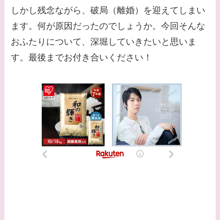
しかし残念ながら、破局（離婚）を迎えてしまい
との馴れ初めは？
ます。何が原因だったのでしょうか。今回そんな
【画像】柴咲コウと似
おふたりについて、深堀していきたいと思いま
てる女優３選！結婚し
す。最後までお付き合いください！
て旦那がいる？北海道
のどこに住んでる？
【画像】中谷美紀と似
てる女優３選！旦那や
子供はいる？砂糖断ち
のきっかけ・効果は？