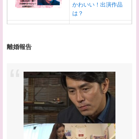
かわいい！出演作品
は？
【画像】白洲迅と似て
る芸能人３選！白洲次
郎との関係は？ジャニ
離婚報告
ーズ出身？
【画像】山田裕貴の家
系図・家族構成は？嫁
西野七瀬との馴れ初め
や現在の活動は？
【画像】平子理沙と似
てる有名人３選！ヒア
ルロン酸で顔が変わっ
た？村井克行との関係