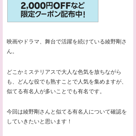
【画像】平子理沙と似
てる有名人３選！ヒア
ルロン酸で顔が変わっ
た？村井克行との関係
は？
映画やドラマ、舞台で活躍を続けている綾野剛さ
【画像】早乙女友貴と
ん。
島袋寛子の離婚理由は
なに？2人は現在何し
どこかミステリアスで大人な色気を放ちながら
てる？
も、どんな役でも熟すことで人気を集めますが、
【画像】松田賢二と辺
似てる有名人が多いことでも有名です。
見えみりの離婚理由は
なに？子供は現在何し
今回は綾野剛さんと似てる有名人について確認を
てる？
していきたいと思います！
【画像】野呂佳代と似
てる有名人３選！AKB