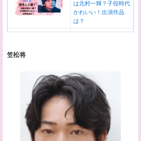
は北村一輝？子役時代
かわいい！出演作品
は？
【画像】白洲迅と似て
る芸能人３選！白洲次
郎との関係は？ジャニ
笠松将
ーズ出身？
【画像】山田裕貴の家
系図・家族構成は？嫁
西野七瀬との馴れ初め
や現在の活動は？
【画像】平子理沙と似
てる有名人３選！ヒア
ルロン酸で顔が変わっ