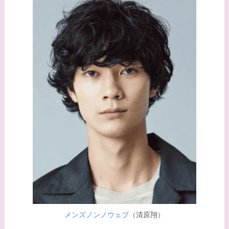
【画像】野呂佳代と似
てる有名人３選！AKB
時代痩せていた？旦那
との馴れ初めは？
【画像】柴咲コウと似
てる女優３選！結婚し
て旦那がいる？北海道
のどこに住んでる？
【画像】中谷美紀と似
てる女優３選！旦那や
子供はいる？砂糖断ち
のきっかけ・効果は？
メンズノンノウェブ
（清原翔）