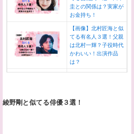
圭との関係は？実家が
お金持ち！
【画像】北村匠海と似
てる有名人３選！父親
は北村一輝？子役時代
かわいい！出演作品
は？
【画像】白洲迅と似て
る芸能人３選！白洲次
郎との関係は？ジャニ
ーズ出身？
綾野剛と似てる俳優３選！
【画像】山田裕貴の家
系図・家族構成は？嫁
西野七瀬との馴れ初め