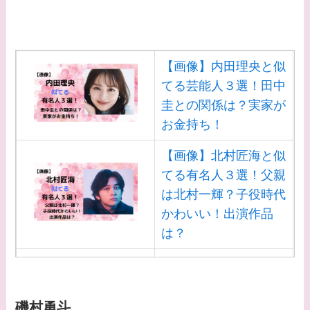
【画像】内田理央と似
てる芸能人３選！田中
圭との関係は？実家が
お金持ち！
【画像】北村匠海と似
てる有名人３選！父親
は北村一輝？子役時代
かわいい！出演作品
は？
【画像】白洲迅と似て
る芸能人３選！白洲次
郎との関係は？ジャニ
磯村勇斗