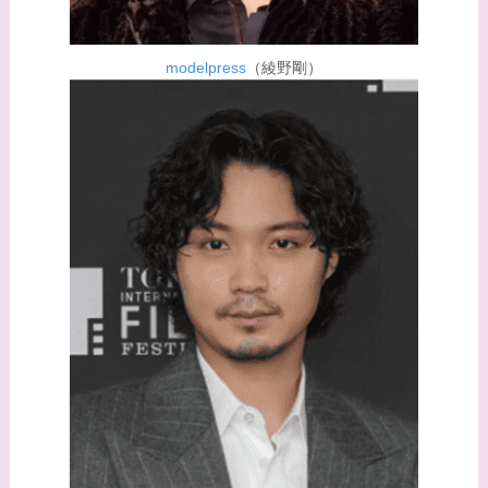
【画像】松田賢二と辺
見えみりの離婚理由は
modelpress
（綾野剛）
なに？子供は現在何し
てる？
【画像】野呂佳代と似
てる有名人３選！AKB
時代痩せていた？旦那
との馴れ初めは？
【画像】柴咲コウと似
てる女優３選！結婚し
て旦那がいる？北海道
のどこに住んでる？
【画像】中谷美紀と似
てる女優３選！旦那や