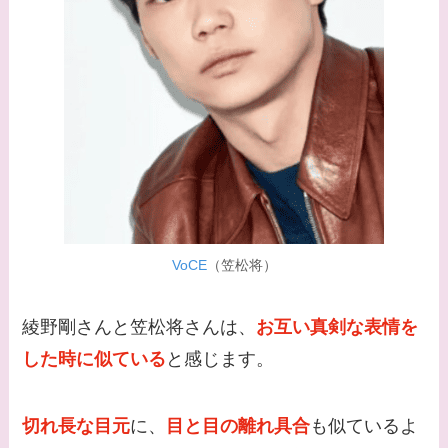
【画像】柴咲コウと似
てる女優３選！結婚し
て旦那がいる？北海道
のどこに住んでる？
【画像】中谷美紀と似
てる女優３選！旦那や
子供はいる？砂糖断ち
のきっかけ・効果は？
VoCE
（笠松将）
綾野剛さんと笠松将さんは、
お互い真剣な表情を
した時に似ている
と感じます。
切れ長な目元
に、
目と目の離れ具合
も似ているよ