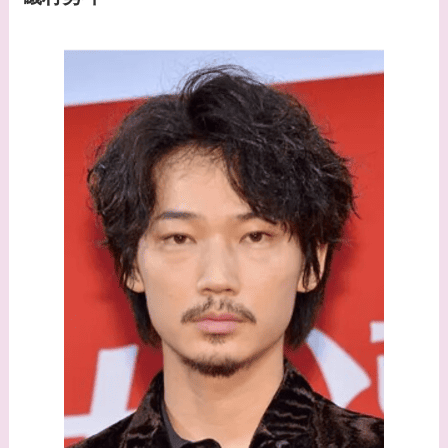
ーズ出身？
【画像】山田裕貴の家
系図・家族構成は？嫁
西野七瀬との馴れ初め
や現在の活動は？
【画像】平子理沙と似
てる有名人３選！ヒア
ルロン酸で顔が変わっ
た？村井克行との関係
は？
【画像】早乙女友貴と
島袋寛子の離婚理由は
なに？2人は現在何し
てる？