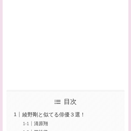
目次
綾野剛と似てる俳優３選！
清原翔