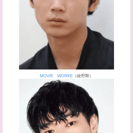
た？村井克行との関係
は？
【画像】早乙女友貴と
島袋寛子の離婚理由は
なに？2人は現在何し
てる？
【画像】松田賢二と辺
見えみりの離婚理由は
MOVIE WORKE
（綾野剛）
なに？子供は現在何し
てる？
【画像】野呂佳代と似
てる有名人３選！AKB
時代痩せていた？旦那
との馴れ初めは？