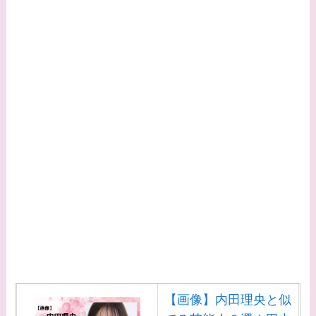
や現在の活動は？
【画像】平子理沙と似
てる有名人３選！ヒア
ルロン酸で顔が変わっ
た？村井克行との関係
は？
【画像】早乙女友貴と
島袋寛子の離婚理由は
なに？2人は現在何し
てる？
【画像】松田賢二と辺
見えみりの離婚理由は
なに？子供は現在何し
【画像】内田理央と似
てる？