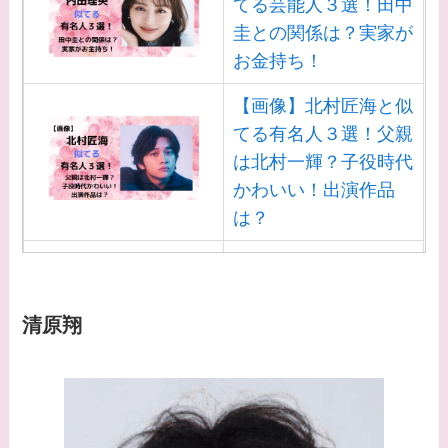
てる芸能人３選！田中
【画像】野呂佳代と似
圭との関係は？実家が
てる有名人３選！AKB
お金持ち！
時代痩せていた？旦那
【画像】北村匠海と似
との馴れ初めは？
てる有名人３選！父親
【画像】柴咲コウと似
は北村一輝？子役時代
てる女優３選！結婚し
かわいい！出演作品
て旦那がいる？北海道
は？
のどこに住んでる？
【画像】白洲迅と似て
【画像】中谷美紀と似
る芸能人３選！白洲次
てる女優３選！旦那や
郎との関係は？ジャニ
清原翔
子供はいる？砂糖断ち
ーズ出身？
のきっかけ・効果は？
【画像】山田裕貴の家
系図・家族構成は？嫁
西野七瀬との馴れ初め