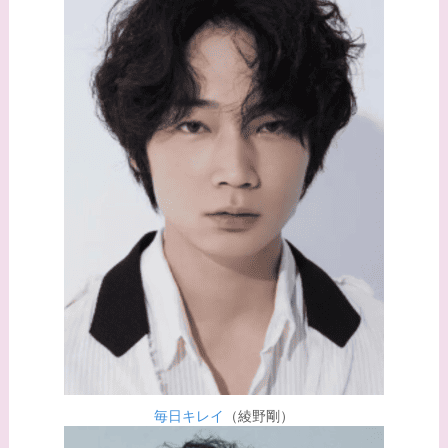
や現在の活動は？
【画像】平子理沙と似
てる有名人３選！ヒア
ルロン酸で顔が変わっ
た？村井克行との関係
は？
【画像】早乙女友貴と
島袋寛子の離婚理由は
なに？2人は現在何し
てる？
【画像】松田賢二と辺
見えみりの離婚理由は
なに？子供は現在何し
毎日キレイ
（綾野剛）
てる？