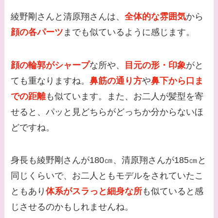
綾野剛さんと清原翔さんは、
全体的な雰囲気
から
顔の各パーツ
までも似ているように感じます。
顔の輪郭がシャープ
な所や、
目元の形・印象
がと
ても重なりますね。
鼻筋の通り方
や
鼻下から口ま
での距離
も似ています。また、お二人が髪型を寄
せると、パッと見どちらがどっちか分からないほ
どですね。
身長も綾野剛さんが180㎝、清原翔さんが185㎝と
同じくらいで、お二人ともモデルをされていたこ
ともあり
体系がスラっと細身な所
も似ていると感
じさせるのかもしれませんね。