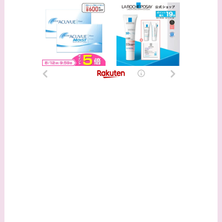
時代痩せていた？旦那
との馴れ初めは？
【画像】柴咲コウと似
てる女優３選！結婚し
て旦那がいる？北海道
のどこに住んでる？
【画像】中谷美紀と似
てる女優３選！旦那や
子供はいる？砂糖断ち
のきっかけ・効果は？