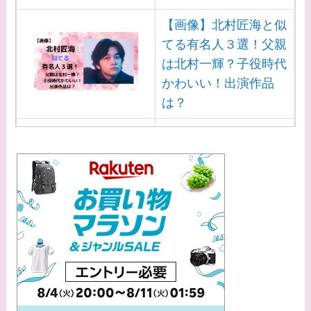
【画像】北村匠海と似
てる有名人３選！父親
は北村一輝？子役時代
かわいい！出演作品
は？
【画像】白洲迅と似て
る芸能人３選！白洲次
郎との関係は？ジャニ
ーズ出身？
【画像】山田裕貴の家
系図・家族構成は？嫁
西野七瀬との馴れ初め
や現在の活動は？