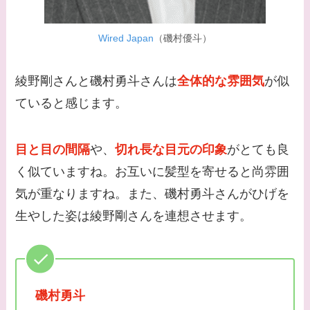
子供はいる？砂糖断ち
のきっかけ・効果は？
Wired Japan
（磯村優斗）
綾野剛さんと磯村勇斗さんは
全体的な雰囲気
が似
ていると感じます。
目と目の間隔
や、
切れ長な目元の印象
がとても良
く似ていますね。お互いに髪型を寄せると尚雰囲
気が重なりますね。また、磯村勇斗さんがひげを
生やした姿は綾野剛さんを連想させます。
磯村勇斗